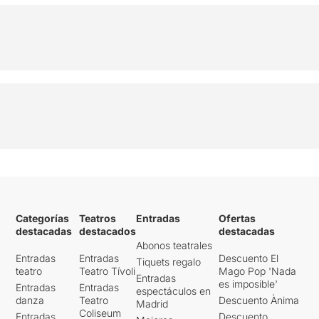
Categorías
Teatros
Entradas
Ofertas
destacadas
destacados
destacadas
Abonos teatrales
Entradas
Entradas
Descuento El
Tiquets regalo
teatro
Teatro Tívoli
Mago Pop 'Nada
Entradas
es imposible'
Entradas
Entradas
espectáculos en
danza
Teatro
Descuento Ànima
Madrid
Coliseum
Entradas
Descuento