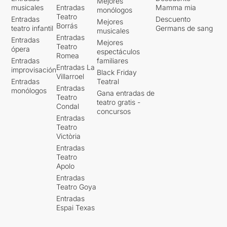
Mejores
musicales
Entradas
Mamma mia
monólogos
Teatro
Entradas
Descuento
Mejores
Borrás
teatro infantil
Germans de sang
musicales
Entradas
Entradas
Mejores
Teatro
ópera
espectáculos
Romea
Entradas
familiares
Entradas La
improvisación
Black Friday
Villarroel
Entradas
Teatral
Entradas
monólogos
Gana entradas de
Teatro
teatro gratis -
Condal
concursos
Entradas
Teatro
Victòria
Entradas
Teatro
Apolo
Entradas
Teatro Goya
Entradas
Espai Texas