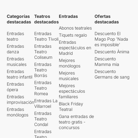
Categorías
Teatros
Entradas
Ofertas
destacadas
destacados
destacadas
Abonos teatrales
Entradas
Entradas
Descuento El
Tiquets regalo
teatro
Teatro Tívoli
Mago Pop 'Nada
Entradas
es imposible'
Entradas
Entradas
espectáculos en
danza
Teatro
Descuento Ànima
Madrid
Coliseum
Entradas
Descuento
Mejores
musicales
Entradas
Mamma mia
monólogos
Teatro
Entradas
Descuento
Mejores
Borrás
teatro infantil
Germans de sang
musicales
Entradas
Entradas
Mejores
Teatro
ópera
espectáculos
Romea
Entradas
familiares
Entradas La
improvisación
Black Friday
Villarroel
Entradas
Teatral
Entradas
monólogos
Gana entradas de
Teatro
teatro gratis -
Condal
concursos
Entradas
Teatro