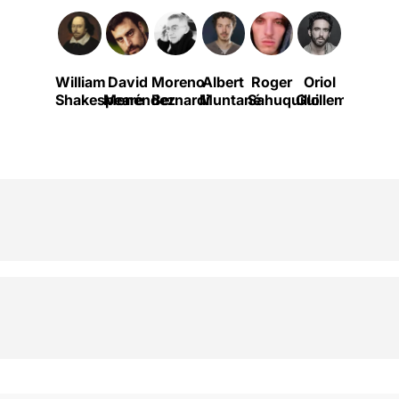
William
David
Moreno
Albert
Roger
Oriol
Zúbel
Shakespeare
Menéndez
Bernardi
Muntané
Sahuquillo
Guillem
Arana