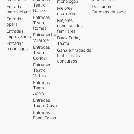
monólogos
Teatro
Entradas
Descuento
Mejores
Borrás
teatro infantil
Germans de sang
musicales
Entradas
Entradas
Mejores
Teatro
ópera
espectáculos
Romea
Entradas
familiares
Entradas La
improvisación
Black Friday
Villarroel
Entradas
Teatral
Entradas
monólogos
Gana entradas de
Teatro
teatro gratis -
Condal
concursos
Entradas
Teatro
Victòria
Entradas
Teatro
Apolo
Entradas
Teatro Goya
Entradas
Espai Texas