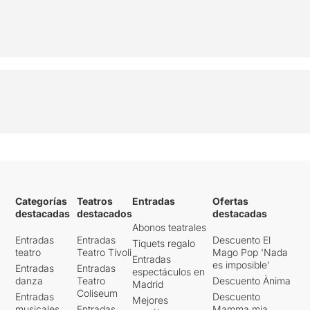
Categorías
Teatros
Entradas
Ofertas
destacadas
destacados
destacadas
Abonos teatrales
Entradas
Entradas
Descuento El
Tiquets regalo
teatro
Teatro Tívoli
Mago Pop 'Nada
Entradas
es imposible'
Entradas
Entradas
espectáculos en
danza
Teatro
Descuento Ànima
Madrid
Coliseum
Entradas
Descuento
Mejores
musicales
Entradas
Mamma mia