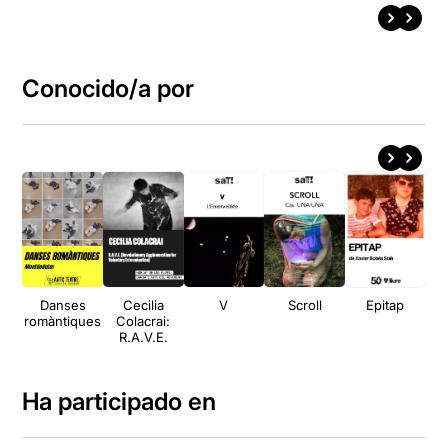
Conocido/a por
Danses
Cecilia
V
Scroll
Epitap
romàntiques
Colacrai:
R.A.V.E.
Ha participado en