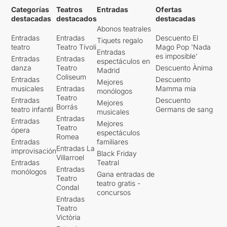
Categorías
Teatros
Entradas
Ofertas
destacadas
destacados
destacadas
Abonos teatrales
Entradas
Entradas
Descuento El
Tiquets regalo
teatro
Teatro Tívoli
Mago Pop 'Nada
Entradas
es imposible'
Entradas
Entradas
espectáculos en
danza
Teatro
Descuento Ànima
Madrid
Coliseum
Entradas
Descuento
Mejores
musicales
Entradas
Mamma mia
monólogos
Teatro
Entradas
Descuento
Mejores
Borrás
teatro infantil
Germans de sang
musicales
Entradas
Entradas
Mejores
Teatro
ópera
espectáculos
Romea
Entradas
familiares
Entradas La
improvisación
Black Friday
Villarroel
Entradas
Teatral
Entradas
monólogos
Gana entradas de
Teatro
teatro gratis -
Condal
concursos
Entradas
Teatro
Victòria