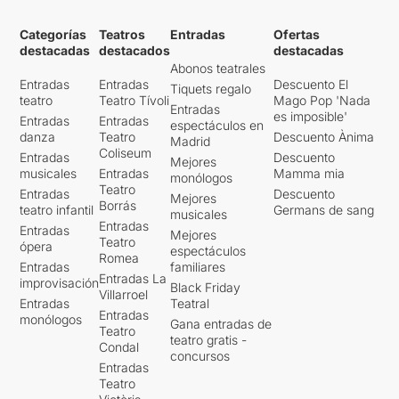
Categorías
Teatros
Entradas
Ofertas
destacadas
destacados
destacadas
Abonos teatrales
Entradas
Entradas
Descuento El
Tiquets regalo
teatro
Teatro Tívoli
Mago Pop 'Nada
Entradas
es imposible'
Entradas
Entradas
espectáculos en
danza
Teatro
Descuento Ànima
Madrid
Coliseum
Entradas
Descuento
Mejores
musicales
Entradas
Mamma mia
monólogos
Teatro
Entradas
Descuento
Mejores
Borrás
teatro infantil
Germans de sang
musicales
Entradas
Entradas
Mejores
Teatro
ópera
espectáculos
Romea
Entradas
familiares
Entradas La
improvisación
Black Friday
Villarroel
Entradas
Teatral
Entradas
monólogos
Gana entradas de
Teatro
teatro gratis -
Condal
concursos
Entradas
Teatro