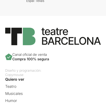
Espai Texas
Canal oficial de venta
Compra 100% segura
Diseño y programación:
Copymouse
Quiero ver
Teatro
Musicales
Humor