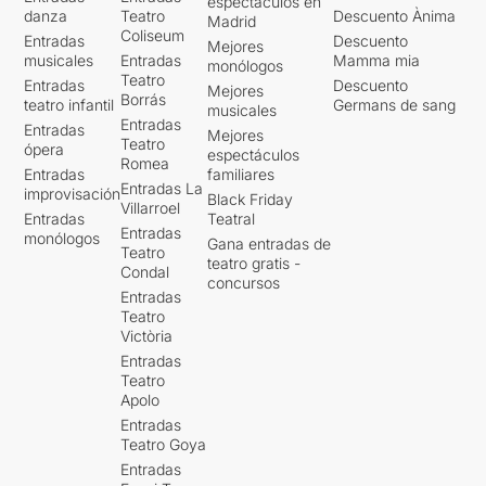
espectáculos en
danza
Teatro
Descuento Ànima
Madrid
Coliseum
Entradas
Descuento
Mejores
musicales
Entradas
Mamma mia
monólogos
Teatro
Entradas
Descuento
Mejores
Borrás
teatro infantil
Germans de sang
musicales
Entradas
Entradas
Mejores
Teatro
ópera
espectáculos
Romea
Entradas
familiares
Entradas La
improvisación
Black Friday
Villarroel
Entradas
Teatral
Entradas
monólogos
Gana entradas de
Teatro
teatro gratis -
Condal
concursos
Entradas
Teatro
Victòria
Entradas
Teatro
Apolo
Entradas
Teatro Goya
Entradas