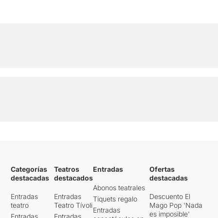
Categorías
Teatros
Entradas
Ofertas
destacadas
destacados
destacadas
Abonos teatrales
Entradas
Entradas
Descuento El
Tiquets regalo
teatro
Teatro Tívoli
Mago Pop 'Nada
Entradas
es imposible'
Entradas
Entradas