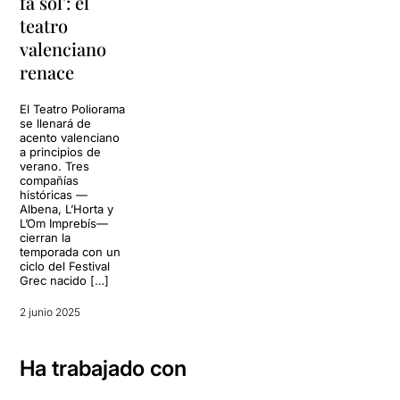
fa sol': el
teatro
valenciano
renace
El Teatro Poliorama
se llenará de
acento valenciano
a principios de
verano. Tres
compañías
históricas —
Albena, L’Horta y
L’Om Imprebís—
cierran la
temporada con un
ciclo del Festival
Grec nacido […]
2 junio 2025
Ha trabajado con