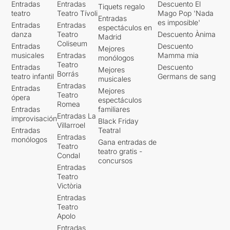
Entradas
Entradas
Descuento El
Tiquets regalo
teatro
Teatro Tívoli
Mago Pop 'Nada
Entradas
es imposible'
Entradas
Entradas
espectáculos en
danza
Teatro
Descuento Ànima
Madrid
Coliseum
Entradas
Descuento
Mejores
musicales
Entradas
Mamma mia
monólogos
Teatro
Entradas
Descuento
Mejores
Borrás
teatro infantil
Germans de sang
musicales
Entradas
Entradas
Mejores
Teatro
ópera
espectáculos
Romea
Entradas
familiares
Entradas La
improvisación
Black Friday
Villarroel
Entradas
Teatral
Entradas
monólogos
Gana entradas de
Teatro
teatro gratis -
Condal
concursos
Entradas
Teatro
Victòria
Entradas
Teatro
Apolo
Entradas