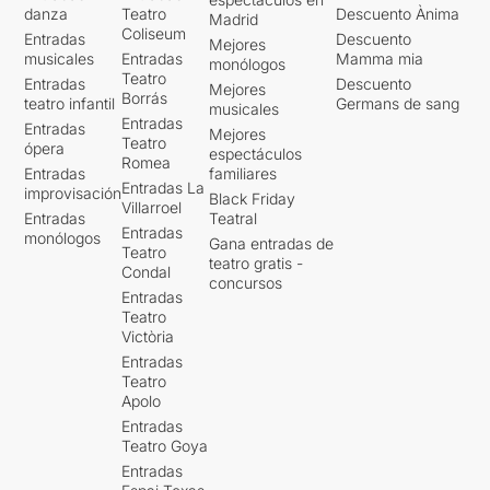
danza
Teatro
Descuento Ànima
Madrid
Coliseum
Entradas
Descuento
Mejores
musicales
Entradas
Mamma mia
monólogos
Teatro
Entradas
Descuento
Mejores
Borrás
teatro infantil
Germans de sang
musicales
Entradas
Entradas
Mejores
Teatro
ópera
espectáculos
Romea
Entradas
familiares
Entradas La
improvisación
Black Friday
Villarroel
Entradas
Teatral
Entradas
monólogos
Gana entradas de
Teatro
teatro gratis -
Condal
concursos
Entradas
Teatro
Victòria
Entradas
Teatro
Apolo
Entradas
Teatro Goya
Entradas