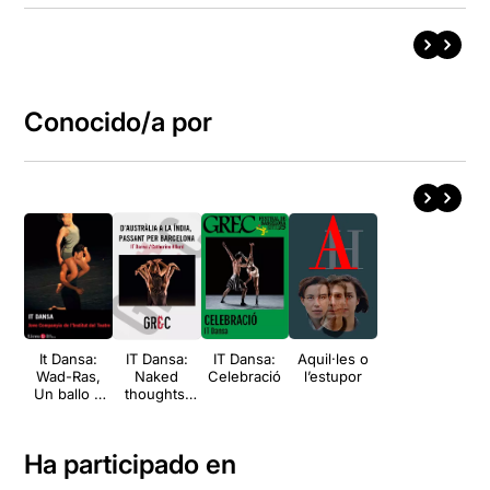
Conocido/a por
It Dansa:
IT Dansa:
IT Dansa:
Aquil·les o
Wad-Ras,
Naked
Celebració
l’estupor
Un ballo &
thoughts,
Minus 16
Sechs
Tänze,
WHIM
Ha participado en