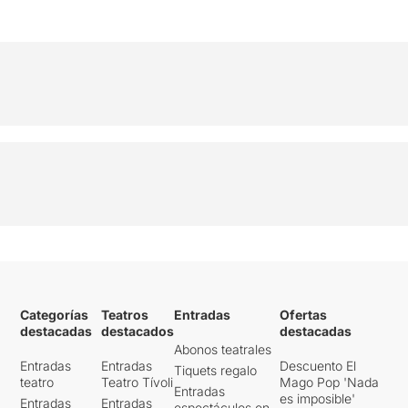
Categorías
Teatros
Entradas
Ofertas
destacadas
destacados
destacadas
Abonos teatrales
Entradas
Entradas
Descuento El
Tiquets regalo
teatro
Teatro Tívoli
Mago Pop 'Nada
Entradas
es imposible'
Entradas
Entradas
espectáculos en