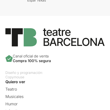
Espai Texas
Canal oficial de venta
Compra 100% segura
Diseño y programación:
Copymouse
Quiero ver
Teatro
Musicales
Humor