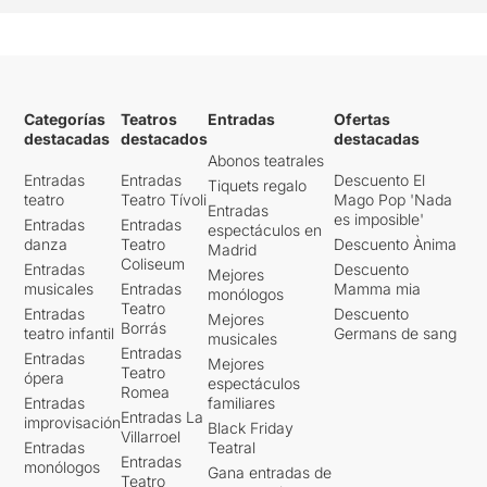
Categorías
Teatros
Entradas
Ofertas
destacadas
destacados
destacadas
Abonos teatrales
Entradas
Entradas
Descuento El
Tiquets regalo
teatro
Teatro Tívoli
Mago Pop 'Nada
Entradas
es imposible'
Entradas
Entradas
espectáculos en
danza
Teatro
Descuento Ànima
Madrid
Coliseum
Entradas
Descuento
Mejores
musicales
Entradas
Mamma mia
monólogos
Teatro
Entradas
Descuento
Mejores
Borrás
teatro infantil
Germans de sang
musicales
Entradas
Entradas
Mejores
Teatro
ópera
espectáculos
Romea
Entradas
familiares
Entradas La
improvisación
Black Friday
Villarroel
Entradas
Teatral
Entradas
monólogos
Gana entradas de
Teatro