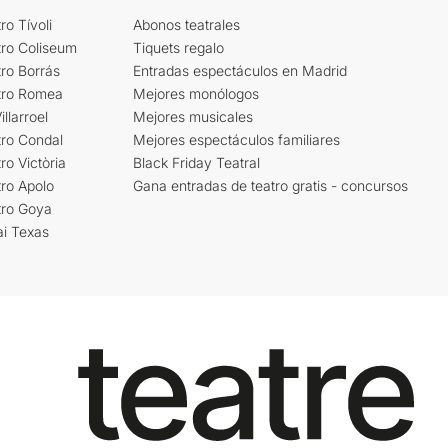
ro Tívoli
Abonos teatrales
tro Coliseum
Tiquets regalo
ro Borrás
Entradas espectáculos en Madrid
tro Romea
Mejores monólogos
llarroel
Mejores musicales
tro Condal
Mejores espectáculos familiares
ro Victòria
Black Friday Teatral
ro Apolo
Gana entradas de teatro gratis - concursos
tro Goya
ai Texas