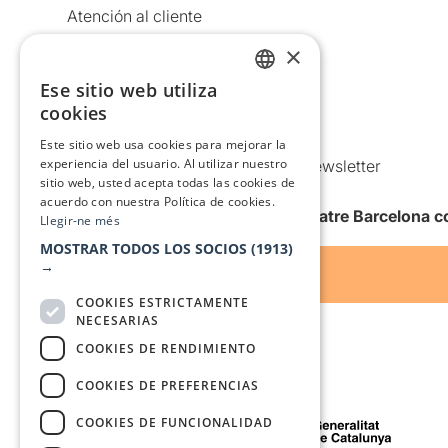
Atención al cliente
Aviso legal
×
Política de privacidad
Ese sitio web utiliza
CATALAN
Política de Cookies
cookies
SPANISH
Condiciones de uso
Este sitio web usa cookies para mejorar la
experiencia del usuario. Al utilizar nuestro
Comunicaciones comerciales y Newsletter
sitio web, usted acepta todas las cookies de
Anuncia’t
acuerdo con nuestra Política de cookies.
Quiero recibir la newsletter de Teatre Barcelona
Llegir-ne més
MOSTRAR TODOS LOS SOCIOS
(1913)
→
COOKIES ESTRICTAMENTE
NECESARIAS
COOKIES DE RENDIMIENTO
COOKIES DE PREFERENCIAS
Con el apoyo de
COOKIES DE FUNCIONALIDAD