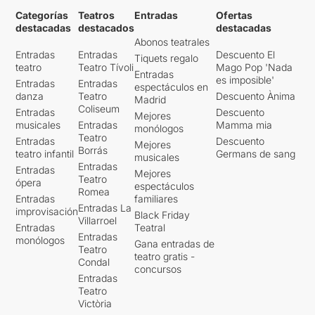
Categorías
Teatros
Entradas
Ofertas
destacadas
destacados
destacadas
Abonos teatrales
Entradas
Entradas
Descuento El
Tiquets regalo
teatro
Teatro Tívoli
Mago Pop 'Nada
Entradas
es imposible'
Entradas
Entradas
espectáculos en
danza
Teatro
Descuento Ànima
Madrid
Coliseum
Entradas
Descuento
Mejores
musicales
Entradas
Mamma mia
monólogos
Teatro
Entradas
Descuento
Mejores
Borrás
teatro infantil
Germans de sang
musicales
Entradas
Entradas
Mejores
Teatro
ópera
espectáculos
Romea
Entradas
familiares
Entradas La
improvisación
Black Friday
Villarroel
Entradas
Teatral
Entradas
monólogos
Gana entradas de
Teatro
teatro gratis -
Condal
concursos
Entradas
Teatro
Victòria