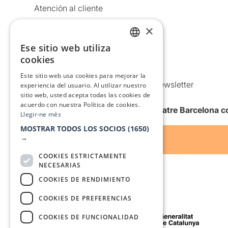
Atención al cliente
Aviso legal
×
Política de privacidad
Ese sitio web utiliza
CATALAN
Política de Cookies
cookies
SPANISH
Condiciones de uso
Este sitio web usa cookies para mejorar la
Comunicaciones comerciales y Newsletter
experiencia del usuario. Al utilizar nuestro
sitio web, usted acepta todas las cookies de
Anuncia’t
acuerdo con nuestra Política de cookies.
Quiero recibir la newsletter de Teatre Barcelona
Llegir-ne més
MOSTRAR TODOS LOS SOCIOS
(1650)
→
COOKIES ESTRICTAMENTE
NECESARIAS
COOKIES DE RENDIMIENTO
COOKIES DE PREFERENCIAS
Con el apoyo de
COOKIES DE FUNCIONALIDAD