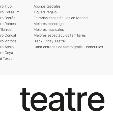
ro Tívoli
Abonos teatrales
tro Coliseum
Tiquets regalo
ro Borrás
Entradas espectáculos en Madrid
tro Romea
Mejores monólogos
llarroel
Mejores musicales
tro Condal
Mejores espectáculos familiares
ro Victòria
Black Friday Teatral
ro Apolo
Gana entradas de teatro gratis - concursos
tro Goya
ai Texas