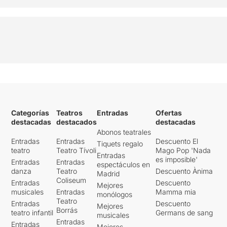
Categorías
Teatros
Entradas
Ofertas
destacadas
destacados
destacadas
Abonos teatrales
Entradas
Entradas
Descuento El
Tiquets regalo
teatro
Teatro Tívoli
Mago Pop 'Nada
Entradas
es imposible'
Entradas
Entradas
espectáculos en
danza
Teatro
Descuento Ànima
Madrid
Coliseum
Entradas
Descuento
Mejores
musicales
Entradas
Mamma mia
monólogos
Teatro
Entradas
Descuento
Mejores
Borrás
teatro infantil
Germans de sang
musicales
Entradas
Entradas
Mejores