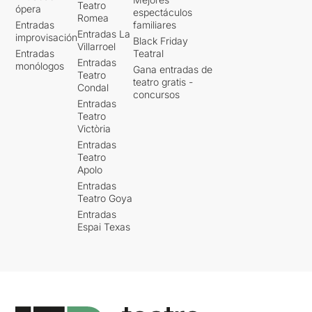
Teatro
ópera
espectáculos
Romea
Entradas
familiares
Entradas La
improvisación
Black Friday
Villarroel
Entradas
Teatral
Entradas
monólogos
Gana entradas de
Teatro
teatro gratis -
Condal
concursos
Entradas
Teatro
Victòria
Entradas
Teatro
Apolo
Entradas
Teatro Goya
Entradas
Espai Texas