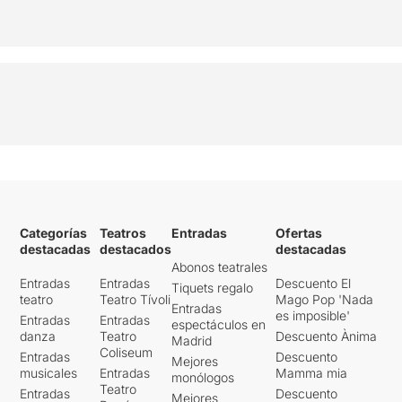
Categorías
Teatros
Entradas
Ofertas
destacadas
destacados
destacadas
Abonos teatrales
Entradas
Entradas
Descuento El
Tiquets regalo
teatro
Teatro Tívoli
Mago Pop 'Nada
Entradas
es imposible'
Entradas
Entradas
espectáculos en
danza
Teatro
Descuento Ànima
Madrid
Coliseum
Entradas
Descuento
Mejores
musicales
Entradas
Mamma mia
monólogos
Teatro
Entradas
Descuento
Mejores