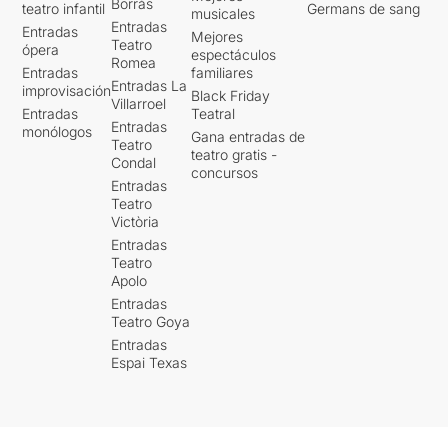
Borrás
teatro infantil
Germans de sang
musicales
Entradas
Entradas
Mejores
Teatro
ópera
espectáculos
Romea
Entradas
familiares
Entradas La
improvisación
Black Friday
Villarroel
Entradas
Teatral
Entradas
monólogos
Gana entradas de
Teatro
teatro gratis -
Condal
concursos
Entradas
Teatro
Victòria
Entradas
Teatro
Apolo
Entradas
Teatro Goya
Entradas
Espai Texas