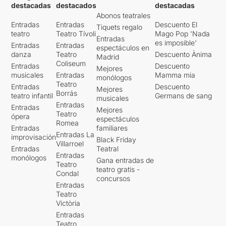
destacadas
destacados
destacadas
Abonos teatrales
Entradas
Entradas
Descuento El
Tiquets regalo
teatro
Teatro Tívoli
Mago Pop 'Nada
Entradas
es imposible'
Entradas
Entradas
espectáculos en
danza
Teatro
Descuento Ànima
Madrid
Coliseum
Entradas
Descuento
Mejores
musicales
Entradas
Mamma mia
monólogos
Teatro
Entradas
Descuento
Mejores
Borrás
teatro infantil
Germans de sang
musicales
Entradas
Entradas
Mejores
Teatro
ópera
espectáculos
Romea
Entradas
familiares
Entradas La
improvisación
Black Friday
Villarroel
Entradas
Teatral
Entradas
monólogos
Gana entradas de
Teatro
teatro gratis -
Condal
concursos
Entradas
Teatro
Victòria
Entradas
Teatro