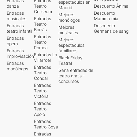
Entradas
Entradas
espectáculos en
danza
Teatro
Descuento Ànima
Madrid
Coliseum
Entradas
Descuento
Mejores
musicales
Entradas
Mamma mia
monólogos
Teatro
Entradas
Descuento
Mejores
Borrás
teatro infantil
Germans de sang
musicales
Entradas
Entradas
Mejores
Teatro
ópera
espectáculos
Romea
Entradas
familiares
Entradas La
improvisación
Black Friday
Villarroel
Entradas
Teatral
Entradas
monólogos
Gana entradas de
Teatro
teatro gratis -
Condal
concursos
Entradas
Teatro
Victòria
Entradas
Teatro
Apolo
Entradas
Teatro Goya
Entradas