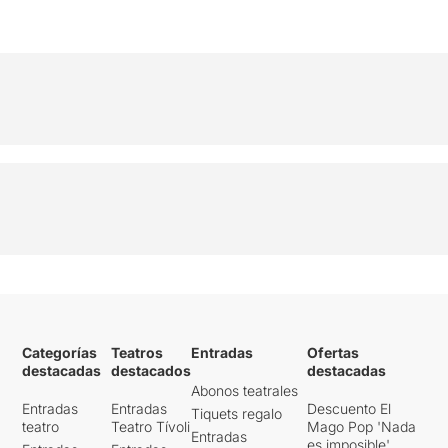
Categorías
Teatros
Entradas
Ofertas
destacadas
destacados
destacadas
Abonos teatrales
Entradas
Entradas
Descuento El
Tiquets regalo
teatro
Teatro Tívoli
Mago Pop 'Nada
Entradas
es imposible'