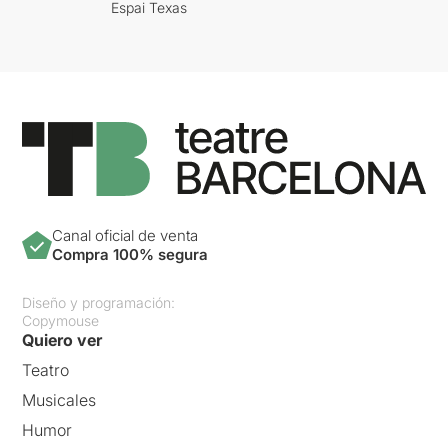
Espai Texas
Canal oficial de venta
Compra 100% segura
Diseño y programación:
Copymouse
Quiero ver
Teatro
Musicales
Humor