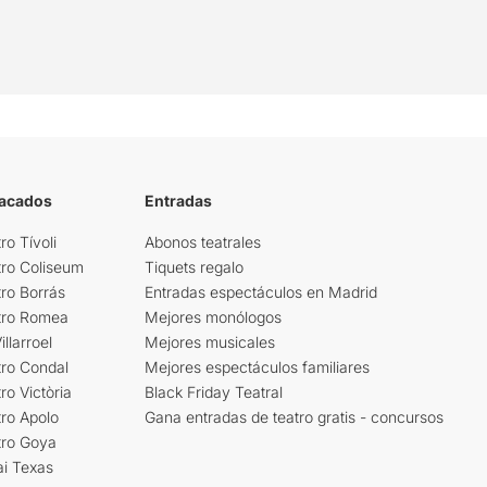
tacados
Entradas
ro Tívoli
Abonos teatrales
tro Coliseum
Tiquets regalo
ro Borrás
Entradas espectáculos en Madrid
tro Romea
Mejores monólogos
llarroel
Mejores musicales
tro Condal
Mejores espectáculos familiares
ro Victòria
Black Friday Teatral
ro Apolo
Gana entradas de teatro gratis - concursos
tro Goya
ai Texas