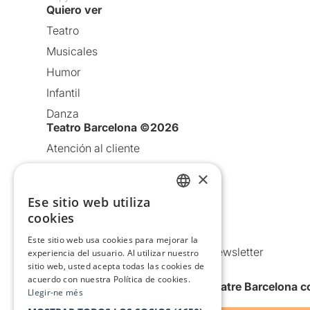
Quiero ver
Teatro
Musicales
Humor
Infantil
Danza
Teatro Barcelona ©2026
Atención al cliente
Aviso legal
×
Política de privacidad
Ese sitio web utiliza
CATALAN
Política de Cookies
cookies
SPANISH
Condiciones de uso
Este sitio web usa cookies para mejorar la
Comunicaciones comerciales y Newsletter
experiencia del usuario. Al utilizar nuestro
sitio web, usted acepta todas las cookies de
Anuncia’t
acuerdo con nuestra Política de cookies.
Quiero recibir la newsletter de Teatre Barcelona
Llegir-ne més