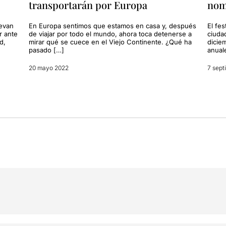
transportarán por Europa
nom
levan
En Europa sentimos que estamos en casa y, después
El fes
r ante
de viajar por todo el mundo, ahora toca detenerse a
ciudad
d,
mirar qué se cuece en el Viejo Continente. ¿Qué ha
dicie
pasado […]
anual
20 mayo 2022
7 sept