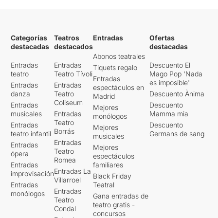
Categorías
Teatros
Entradas
Ofertas
destacadas
destacados
destacadas
Abonos teatrales
Entradas
Entradas
Descuento El
Tiquets regalo
teatro
Teatro Tívoli
Mago Pop 'Nada
Entradas
es imposible'
Entradas
Entradas
espectáculos en
danza
Teatro
Descuento Ànima
Madrid
Coliseum
Entradas
Descuento
Mejores
musicales
Entradas
Mamma mia
monólogos
Teatro
Entradas
Descuento
Mejores
Borrás
teatro infantil
Germans de sang
musicales
Entradas
Entradas
Mejores
Teatro
ópera
espectáculos
Romea
Entradas
familiares
Entradas La
improvisación
Black Friday
Villarroel
Entradas
Teatral
Entradas
monólogos
Gana entradas de
Teatro
teatro gratis -
Condal
concursos