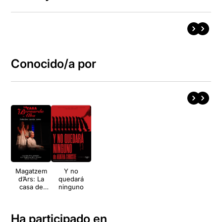
Conocido/a por
Magatzem
Y no
d’Ars: La
quedará
casa de
ninguno
Bernarda
Alba
Ha participado en