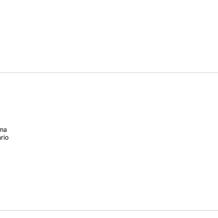
mma
rio