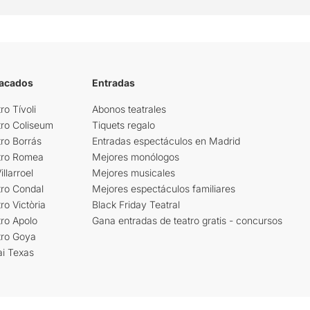
tacados
Entradas
ro Tívoli
Abonos teatrales
tro Coliseum
Tiquets regalo
ro Borrás
Entradas espectáculos en Madrid
tro Romea
Mejores monólogos
llarroel
Mejores musicales
tro Condal
Mejores espectáculos familiares
ro Victòria
Black Friday Teatral
ro Apolo
Gana entradas de teatro gratis - concursos
tro Goya
ai Texas