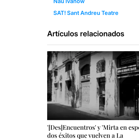
Nau Ivanow
SAT! Sant Andreu Teatre
Artículos relacionados
'[Des]Encuentros' y 'Mirta en espe
dos éxitos que vuelven a La