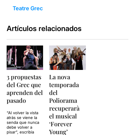
Teatre Grec
Artículos relacionados
3 propuestas
La nova
del Grec que
temporada
aprenden del
del
pasado
Poliorama
recuperarà
“Al volver la vista
el musical
atrás se viene la
‘Forever
senda que nunca
debe volver a
Young’
pisar”, escribía