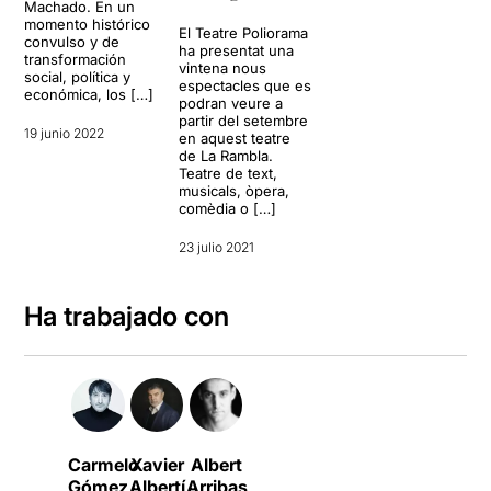
Machado. En un
momento histórico
El Teatre Poliorama
convulso y de
ha presentat una
transformación
vintena nous
social, política y
espectacles que es
económica, los […]
podran veure a
partir del setembre
19 junio 2022
en aquest teatre
de La Rambla.
Teatre de text,
musicals, òpera,
comèdia o […]
23 julio 2021
Ha trabajado con
Carmelo
Xavier
Albert
Gómez
Albertí
Arribas