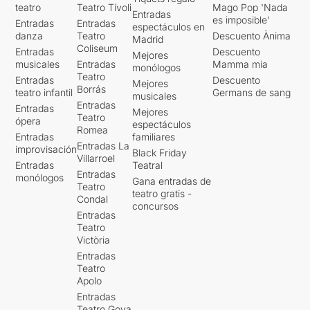
teatro
Teatro Tívoli
Mago Pop 'Nada
Entradas
es imposible'
Entradas
Entradas
espectáculos en
danza
Teatro
Descuento Ànima
Madrid
Coliseum
Entradas
Descuento
Mejores
musicales
Entradas
Mamma mia
monólogos
Teatro
Entradas
Descuento
Mejores
Borrás
teatro infantil
Germans de sang
musicales
Entradas
Entradas
Mejores
Teatro
ópera
espectáculos
Romea
Entradas
familiares
Entradas La
improvisación
Black Friday
Villarroel
Entradas
Teatral
Entradas
monólogos
Gana entradas de
Teatro
teatro gratis -
Condal
concursos
Entradas
Teatro
Victòria
Entradas
Teatro
Apolo
Entradas
Teatro Goya