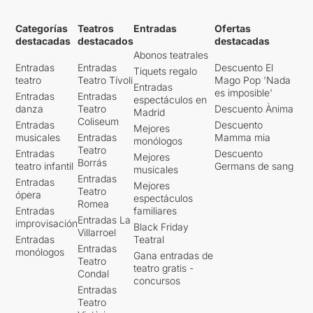
Categorías
Teatros
Entradas
Ofertas
destacadas
destacados
destacadas
Abonos teatrales
Entradas
Entradas
Descuento El
Tiquets regalo
teatro
Teatro Tívoli
Mago Pop 'Nada
Entradas
es imposible'
Entradas
Entradas
espectáculos en
danza
Teatro
Descuento Ànima
Madrid
Coliseum
Entradas
Descuento
Mejores
musicales
Entradas
Mamma mia
monólogos
Teatro
Entradas
Descuento
Mejores
Borrás
teatro infantil
Germans de sang
musicales
Entradas
Entradas
Mejores
Teatro
ópera
espectáculos
Romea
Entradas
familiares
Entradas La
improvisación
Black Friday
Villarroel
Entradas
Teatral
Entradas
monólogos
Gana entradas de
Teatro
teatro gratis -
Condal
concursos
Entradas
Teatro