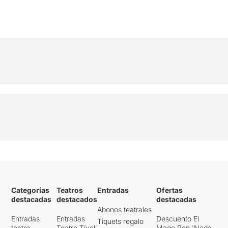
Categorías
Teatros
Entradas
Ofertas
destacadas
destacados
destacadas
Abonos teatrales
Entradas
Entradas
Descuento El
Tiquets regalo
teatro
Teatro Tívoli
Mago Pop 'Nada