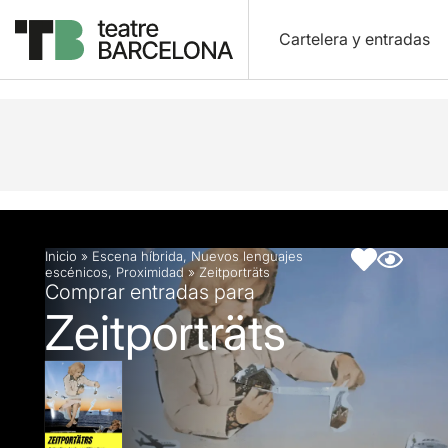
Cartelera y entradas
Descripción
Ficha artística
Artículos
Inicio
»
Escena híbrida
,
Nuevos lenguajes
escénicos
,
Proximidad
»
Zeitporträts
Comprar entradas para
Zeitporträts