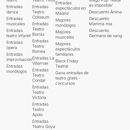
Entradas
es imposible'
Entradas
Entradas
espectáculos en
danza
Teatro
Descuento Ànima
Madrid
Coliseum
Entradas
Descuento
Mejores
musicales
Entradas
Mamma mia
monólogos
Teatro
Entradas
Descuento
Mejores
Borrás
teatro infantil
Germans de sang
musicales
Entradas
Entradas
Mejores
Teatro
ópera
espectáculos
Romea
Entradas
familiares
Entradas La
improvisación
Black Friday
Villarroel
Entradas
Teatral
Entradas
monólogos
Gana entradas de
Teatro
teatro gratis -
Condal
concursos
Entradas
Teatro
Victòria
Entradas
Teatro
Apolo
Entradas
Teatro Goya