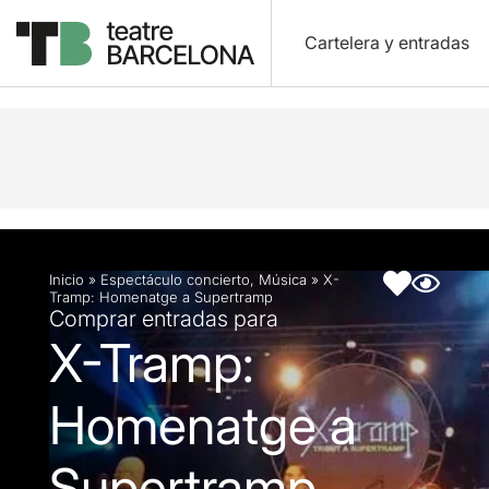
Cartelera y entradas
Descripción
Ficha artística
Inicio
»
Espectáculo concierto
,
Música
»
X-
Tramp: Homenatge a Supertramp
Comprar entradas para
X-Tramp:
Homenatge a
Supertramp