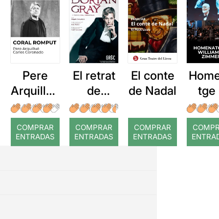
Pere
El retrat
El conte
Home
Arquillué
de
de Nadal
tge
: Coral
Dorian
Willi
romput
Gray
i Zim
COMPRAR
COMPRAR
COMPRAR
COMP
ENTRADAS
ENTRADAS
ENTRADAS
ENTRA