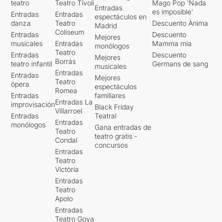
teatro
Teatro Tívoli
Mago Pop 'Nada
Entradas
es imposible'
Entradas
Entradas
espectáculos en
danza
Teatro
Descuento Ànima
Madrid
Coliseum
Entradas
Descuento
Mejores
musicales
Entradas
Mamma mia
monólogos
Teatro
Entradas
Descuento
Mejores
Borrás
teatro infantil
Germans de sang
musicales
Entradas
Entradas
Mejores
Teatro
ópera
espectáculos
Romea
Entradas
familiares
Entradas La
improvisación
Black Friday
Villarroel
Entradas
Teatral
Entradas
monólogos
Gana entradas de
Teatro
teatro gratis -
Condal
concursos
Entradas
Teatro
Victòria
Entradas
Teatro
Apolo
Entradas
Teatro Goya