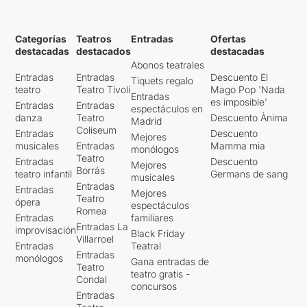
Categorías
Teatros
Entradas
Ofertas
destacadas
destacados
destacadas
Abonos teatrales
Entradas
Entradas
Descuento El
Tiquets regalo
teatro
Teatro Tívoli
Mago Pop 'Nada
Entradas
es imposible'
Entradas
Entradas
espectáculos en
danza
Teatro
Descuento Ànima
Madrid
Coliseum
Entradas
Descuento
Mejores
musicales
Entradas
Mamma mia
monólogos
Teatro
Entradas
Descuento
Mejores
Borrás
teatro infantil
Germans de sang
musicales
Entradas
Entradas
Mejores
Teatro
ópera
espectáculos
Romea
Entradas
familiares
Entradas La
improvisación
Black Friday
Villarroel
Entradas
Teatral
Entradas
monólogos
Gana entradas de
Teatro
teatro gratis -
Condal
concursos
Entradas