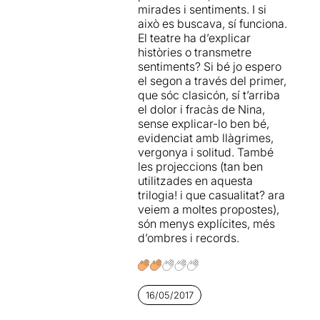
mirades i sentiments. I si
potser, la que més s'allunya
això es buscava, sí funciona.
de l'obra original en haver
El teatre ha d’explicar
incorporat text
històries o transmetre
contemporani del mateix
sentiments? Si bé jo espero
Raimon Molins. De fet el
el segon a través del primer,
començament de la
que sóc clasicón, sí t’arriba
proposta es correspon al
el dolor i fracàs de Nina,
desenllaç de l'obra de
sense explicar-lo ben bé,
Txékhov amb la tornada de
evidenciat amb llàgrimes,
Nina Mihailovna a províncies
vergonya i solitud. També
després del seu fracàs com
les projeccions (tan ben
a actriu a Moscou.
utilitzades en aquesta
trilogia! i que casualitat? ara
Raimon Molins situa el
veiem a moltes propostes),
focus d'atenció d'aquest
són menys explícites, més
"primer acte" en la
d’ombres i records.
percepció que té Nina del
seu fracàs
, i de ser la
protagonista d'una vida que
sent com a no viscuda. Amb
23 anys se sent buida i
16/05/2017
angoixada per no saber