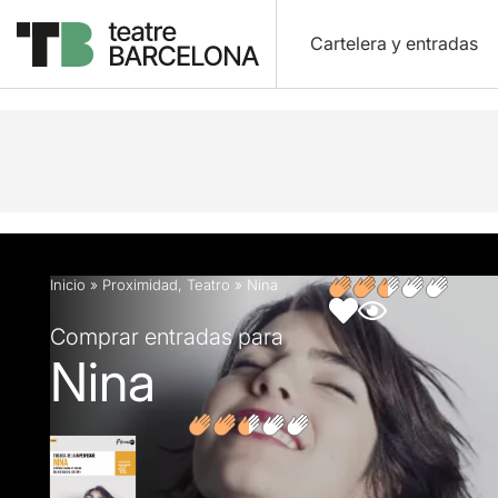
Cartelera y entradas
Descripción
Ficha artística
Opiniones
Inicio
»
Proximidad
,
Teatro
»
Nina
Comprar entradas para
Nina