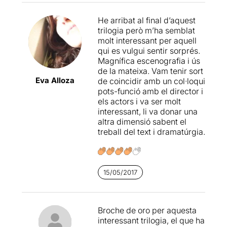
quina orientació ha de donar
a la seva vida. "
Suposant
He arribat al final d’aquest
que visqui fins als 70 anys,
trilogia però m’ha semblat
els 47 anys que em resten
molt interessant per aquell
de la meva vida, no se pas
qui es vulgui sentir sorprés.
com els podré omplir
".
Magnífica escenografia i ús
de la mateixa. Vam tenir sort
Molt bona la interacció de
Eva Alloza
de coincidir amb un col·loqui
la
Gal.la Sabaté
amb els
pots-funció amb el director i
vídeos que es van projectant
els actors i va ser molt
a les tres parets de
interessant, li va donar una
l'escenari. En sentit
altra dimensió sabent el
contrari
hem trobat masses
treball del text i dramatúrgia.
espais en blanc
, masses
pauses on ella no diu res, on
ella està amb ella mateixa
però
on, nosaltres,
15/05/2017
espectadors no acabem de
rebre l'angoixa i la solitud
que sent
.
Broche de oro per aquesta
I tal com li vam comentar al
interessant trilogia, el que ha
col·loqui posterior, un petit