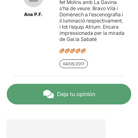
fet Molins amb La Gavina
problema amb el to de veu,
s’ha de veure. Bravo Vilà i
molt intimista però que
no
Ana P.F.
Domènech a l’escenografia i
projecta prou i ens dificulta
il.luminació respectivament,
encara més entendre-la
.
i tot l’equip Atrium. Encara
impressionada per la mirada
Al segon acte estem a
de Gal.la Sabaté
províncies i veiem un
escriptor frustrat, mediocre,
Konstantin Trèplev – Kostia
(un excel·lent
Jordi
04/05/2017
Llordella
) que viu a l'ombra
de la seva mare, una actriu
d'èxit. Desesperat per no ser
capaç d'escriure res que
sigui del gust de la seva
Deja tu opinión
mare, rep la visita de Nina,
de la que està secretament
enamorat. Ella li diu que vol
marxar buscant un èxit que
sabem no aconseguirà i
confessa seguir estimant
Trigorin, un escriptor d'èxit.