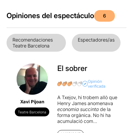
Opiniones del espectáculo
6
Recomendaciones
Espectadores/as
Teatre Barcelona
El sobrer
Opinión
verificada
A Txejov, hi trobem allò que
Xavi Pijoan
Henry James anomenava
economia succinta
de la
Teatre Barcelona
forma orgànica. No hi ha
acumulació com
a Maupassant o a Balzac, i
així l'ha llegit
Raimon