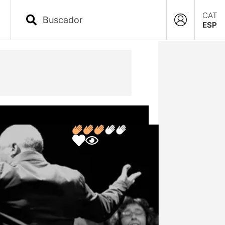
CAT
ESP