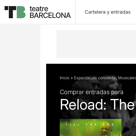
Cartelera y entradas
Descripción
Ficha artística
Opini
Inicio
»
Espectáculo concierto
,
Musicale
Comprar entradas para
Reload: The