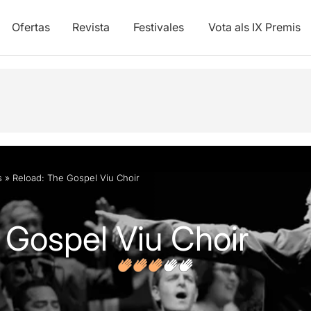
Ofertas
Revista
Festivales
Vota als IX Premis
ones
s
»
Reload: The Gospel Viu Choir
 Gospel Viu Choir