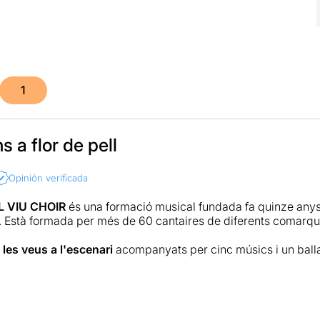
1
 a flor de pell
Opinión verificada
 VIU CHOIR
és una formació musical fundada fa quinze anys a
. Està formada per més de 60 cantaires de diferents comarq
 les veus a l'escenari
acompanyats per cinc músics i un balla
és tot un referent en el món del gospel a Catalunya
i un de
uropeu.