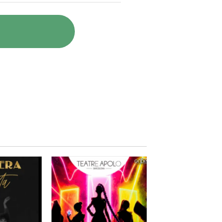
de Barcelona i porta a les seves
itmes vius i una posada en
aptar l'atenció i la sensibilitat
 la seva mare parlant d'un vestit
 que volguéssim
.
s micros s’apaguessin per cantar
t l’any 1929, any de construcció
ens vam sentir que en formàvem
grup encomanen l’alegria i la joia
nstant crescendo al llarg de la nit