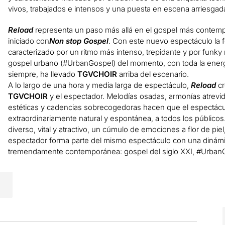
vivos, trabajados e intensos y una puesta en escena arriesgad
Reload
representa un paso más allá en el gospel más contemp
iniciado con
Non stop Gospel
. Con este nuevo espectáculo la f
caracterizado por un ritmo más intenso, trepidante y por funky 
gospel urbano (#UrbanGospel) del momento, con toda la ener
siempre, ha llevado
TGVCHOIR
arriba del escenario.
A lo largo de una hora y media larga de espectáculo,
Reload
cr
TGVCHOIR
y el espectador. Melodías osadas, armonías atrev
estéticas y cadencias sobrecogedoras hacen que el espectácul
extraordinariamente natural y espontánea, a todos los público
diverso, vital y atractivo, un cúmulo de emociones a flor de pi
espectador forma parte del mismo espectáculo con una dinámic
tremendamente contemporánea: gospel del siglo XXI, #UrbanG