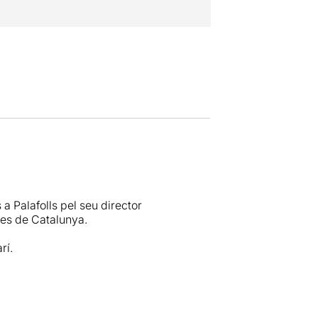
 Palafolls pel seu director
ues de Catalunya.
rí.
ls grups més notables d’àmbit