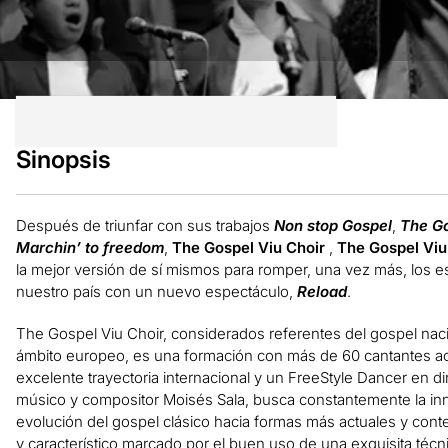
Sinopsis
Después de triunfar con sus trabajos
Non stop Gospel
,
The Go
Marchin’ to freedom
,
The Gospel Viu Choir
,
The Gospel Viu
la mejor versión de sí mismos para romper, una vez más, los 
nuestro país con un nuevo espectáculo,
Reload
.
The Gospel Viu Choir, considerados referentes del gospel nac
ámbito europeo, es una formación con más de 60 cantantes 
excelente trayectoria internacional y un FreeStyle Dancer en di
músico y compositor Moisés Sala, busca constantemente la inn
evolución del gospel clásico hacia formas más actuales y con
y característico marcado por el buen uso de una exquisita técni