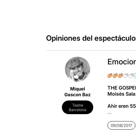
Opiniones del espectáculo
Emocions
THE GOSPEL
Miquel
Moisès Sala
Gascon Baz
Ahir eren 55
Teatre
Barcelona
La formació 
nacional i e
09/08/2017