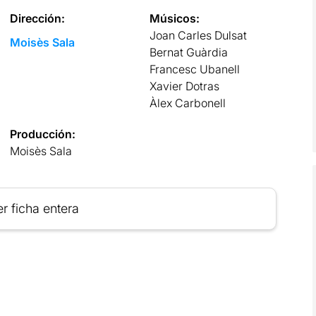
Dirección:
Músicos:
Joan Carles Dulsat
Moisès Sala
Bernat Guàrdia
Francesc Ubanell
Xavier Dotras
Àlex Carbonell
Producción:
Moisès Sala
r ficha entera