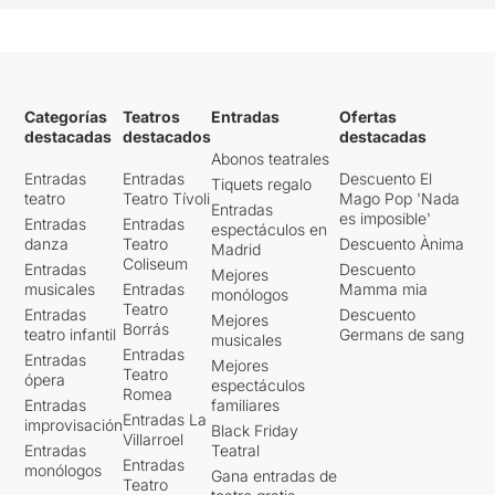
Categorías
Teatros
Entradas
Ofertas
destacadas
destacados
destacadas
Abonos teatrales
Entradas
Entradas
Descuento El
Tiquets regalo
teatro
Teatro Tívoli
Mago Pop 'Nada
Entradas
es imposible'
Entradas
Entradas
espectáculos en
danza
Teatro
Descuento Ànima
Madrid
Coliseum
Entradas
Descuento
Mejores
musicales
Entradas
Mamma mia
monólogos
Teatro
Entradas
Descuento
Mejores
Borrás
teatro infantil
Germans de sang
musicales
Entradas
Entradas
Mejores
Teatro
ópera
espectáculos
Romea
Entradas
familiares
Entradas La
improvisación
Black Friday
Villarroel
Entradas
Teatral
Entradas
monólogos
Gana entradas de
Teatro