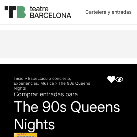
Cartelera y entradas
Descripción
Ficha artística
Inicio
»
Espectáculo concierto
,
Experiencias
,
Música
»
The 90s Queens
Nights
Comprar entradas para
The 90s Queens
Nights