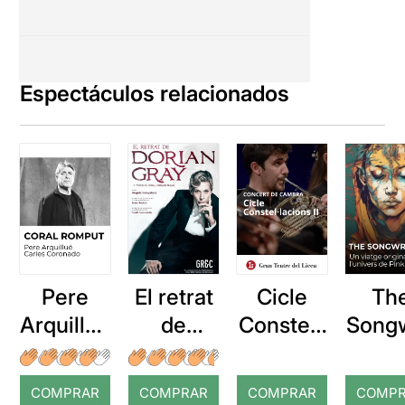
Espectáculos relacionados
Pere
El retrat
Cicle
Th
Arquillué
de
Constel·l
Songw
: Coral
Dorian
acions:
er: 
romput
Gray
Concert
viat
COMPRAR
COMPRAR
COMPRAR
COMP