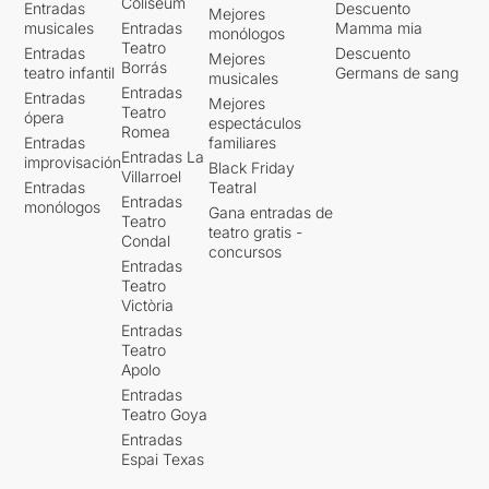
Coliseum
Entradas
Descuento
Mejores
musicales
Entradas
Mamma mia
monólogos
Teatro
Entradas
Descuento
Mejores
Borrás
teatro infantil
Germans de sang
musicales
Entradas
Entradas
Mejores
Teatro
ópera
espectáculos
Romea
Entradas
familiares
Entradas La
improvisación
Black Friday
Villarroel
Entradas
Teatral
Entradas
monólogos
Gana entradas de
Teatro
teatro gratis -
Condal
concursos
Entradas
Teatro
Victòria
Entradas
Teatro
Apolo
Entradas
Teatro Goya
Entradas
Espai Texas