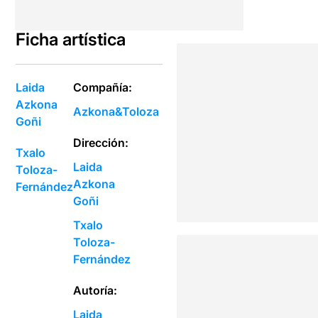
Ficha artística
Laida
Compañía:
Azkona
Azkona&Toloza
Goñi
Dirección:
Txalo
Laida
Toloza-
Azkona
Fernández
Goñi
Txalo
Toloza-
Fernández
Autoría:
Laida