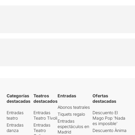
Categorías
Teatros
Entradas
Ofertas
destacadas
destacados
destacadas
Abonos teatrales
Entradas
Entradas
Descuento El
Tiquets regalo
teatro
Teatro Tívoli
Mago Pop 'Nada
Entradas
es imposible'
Entradas
Entradas
espectáculos en
danza
Teatro
Descuento Ànima
Madrid