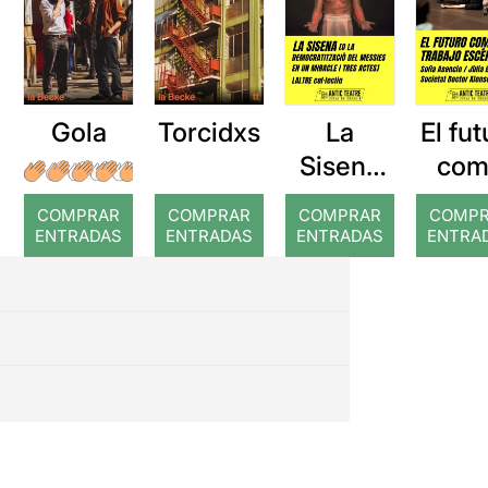
Gola
Torcidxs
La
El fut
Sisena
com
[o la
trab
COMPRAR
COMPRAR
COMPRAR
COMP
democra
escén
ENTRADAS
ENTRADAS
ENTRADAS
ENTRA
tització
del
Messies
en un
miracle i
tres
actes]