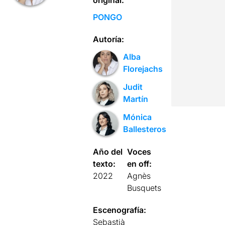
original:
PONGO
Autoría:
Alba
Florejachs
Judit
Martín
Mónica
Ballesteros
Año del
Voces
texto:
en off:
2022
Agnès
Busquets
Escenografía:
Sebastià