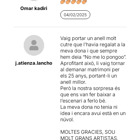
Omar kadiri
04/02/2025
Vaig portar un anell molt
cutre que l’havia regalat a la
meva dona i que sempre
hem deia “No me lo pongoo”.
j.atienza.lancho
Aprofitant això, li vaig tornar
al demanar matrimoni per
els 25 anys, portant-li un
anell millor.
Però la nostra sorpresa és
que ens van fer baixar a
l’escenari a ferlo bé.
La meva dona no tenia ni
idea i encara avui està en un
núvol.
MOLTES GRACIES, SOU
MOLT GRANS ARTISTAS.