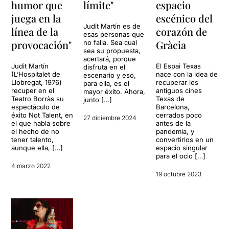
humor que
límite"
espacio
juega en la
escénico del
Judit Martín es de
línea de la
corazón de
esas personas que
provocación"
Gràcia
no falla. Sea cual
sea su propuesta,
acertará, porque
Judit Martín
El Espai Texas
disfruta en el
(L’Hospitalet de
nace con la idea de
escenario y eso,
Llobregat, 1976)
recuperar los
para ella, es el
recuper en el
antiguos cines
mayor éxito. Ahora,
Teatro Borràs su
Texas de
junto […]
espectáculo de
Barcelona,
éxito Not Talent, en
cerrados poco
27 diciembre 2024
el que habla sobre
antes de la
el hecho de no
pandemia, y
tener talento,
convertirlos en un
aunque ella, […]
espacio singular
para el ocio […]
4 marzo 2022
19 octubre 2023