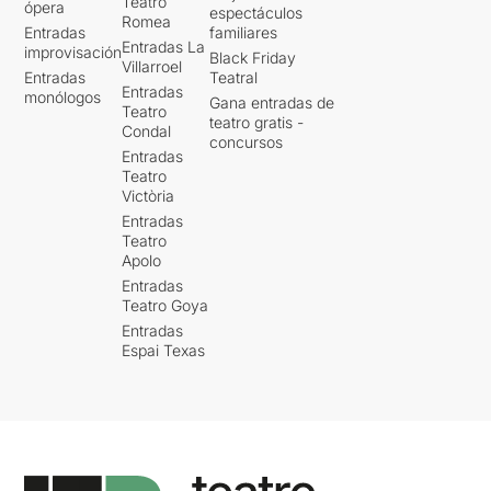
Teatro
ópera
espectáculos
Romea
Entradas
familiares
Entradas La
improvisación
Black Friday
Villarroel
Entradas
Teatral
Entradas
monólogos
Gana entradas de
Teatro
teatro gratis -
Condal
concursos
Entradas
Teatro
Victòria
Entradas
Teatro
Apolo
Entradas
Teatro Goya
Entradas
Espai Texas