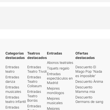
Categorías
Teatros
Entradas
Ofertas
destacadas
destacados
destacadas
Abonos teatrales
Entradas
Entradas
Descuento El
Tiquets regalo
teatro
Teatro Tívoli
Mago Pop 'Nada
Entradas
es imposible'
Entradas
Entradas
espectáculos en
danza
Teatro
Descuento Ànima
Madrid
Coliseum
Entradas
Descuento
Mejores
musicales
Entradas
Mamma mia
monólogos
Teatro
Entradas
Descuento
Mejores
Borrás
teatro infantil
Germans de sang
musicales
Entradas
Entradas
Mejores