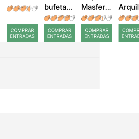
bufetada
Masferre
Arqui
a temps
r: Temps
: Cor
romp
COMPRAR
COMPRAR
COMPRAR
COMP
ENTRADAS
ENTRADAS
ENTRADAS
ENTRA