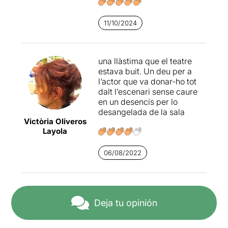
parella en Pepe, el fill
d'aquesta parella en Kevin i
11/10/2024
en Sebastià, un capellà.
Sergio
Baos,
autor del text,
és també l'actor que
interpreta a tots aquests
una llàstima que el teatre
personatges.
estava buit. Un deu per a
l’actor que va donar-ho tot
Es tracta d'un text
dalt l’escenari sense caure
contemporani, tragicòmic,
en un desencís per lo
emotiu, divertit i dinàmic.
desangelada de la sala
Un text amb un llenguatge
Victòria Oliveros
molt natural, ple de
Layola
barbarismes.
06/08/2022
És una obra amb molts
recursos teatrals: la posada
en escena, els objectes, el
vestuari, la llum, però
sobretot, la interpretació.
Deja tu opinión
Un repte interpretatiu
immens. Un sol actor, que a