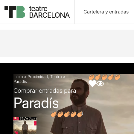
Cartelera y entradas
Descripción
Ficha artística
Fotos y vídeos
O
Inicio
»
Proximidad
,
Teatro
»
Paradís
Comprar entradas para
Paradís