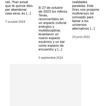
raó, l’han avisat
realidades
joia teatral.
que té quinze dies
paralelas. Este
El 27 de octubre
Teatre en estat pur.
per abandonar
Grec nos propone
de 2023 los míticos
Teatre de proximitat.
casa seva, és […]
multiversos (el
Texas,
concepto para
Teatre de qualitat.
reconvertidos en
llamar a los
7 octubre 2024
un espacio cultural
universos
enérgico y
Feu-vos un favor i aneu-la a
alternativos […]
multidisciplinar,
veure, estic del tot
levantaron un
convençuda que en sortireu
23 junio 2022
nuevo espacio
encantats.
escénico y un bar
como espacio de
encuentro y […]
5 septiembre 2024