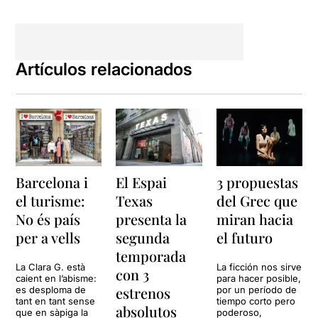
través de la seva expressió
facial, moviment corporal,
canvis de veu i dicció, és
capaç de transformar-se en
tots quatre personatges,
Artículos relacionados
fent-los del tot creïbles. No
hi ha canvis de vestuari,
però es detecta fàcilment
cada personatge.
Paradís
és una obra
atrevida, divertida i a la
vegada emotiva, amb una
Barcelona i
El Espai
3 propuestas
història al darrere de lluita i
el turisme:
Texas
del Grec que
supervivència; una gran
crítica social, contada a
No és país
presenta la
miran hacia
quatre veus. Les veus de
per a vells
segunda
el futuro
quatre personatges, on
temporada
cadascun dels quals, ens
La Clara G. està
La ficción nos sirve
con 3
contarà els fets des del seu
caient en l’abisme:
para hacer posible,
punt de vista.
estrenos
es desploma de
por un período de
tant en tant sense
tiempo corto pero
absolutos
que en sàpiga la
poderoso,
Paradís
és una autèntica