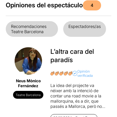
Opiniones del espectáculo
4
Recomendaciones
Espectadores/as
Teatre Barcelona
L’altra cara del
paradís
Opinión
verificada
Neus Mònico
La idea del projecte va
Fernández
néixer amb la intenció de
Teatre Barcelona
contar una road movie a la
mallorquina, és a dir, que
passés a Mallorca, però no
en aquella Mallorca turística
i idíl·lica, primer destí de