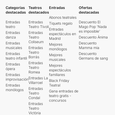
Categorías
Teatros
Entradas
Ofertas
destacadas
destacados
destacadas
Abonos teatrales
Entradas
Entradas
Descuento El
Tiquets regalo
teatro
Teatro Tívoli
Mago Pop 'Nada
Entradas
es imposible'
Entradas
Entradas
espectáculos en
danza
Teatro
Descuento Ànima
Madrid
Coliseum
Entradas
Descuento
Mejores
musicales
Entradas
Mamma mia
monólogos
Teatro
Entradas
Descuento
Mejores
Borrás
teatro infantil
Germans de sang
musicales
Entradas
Entradas
Mejores
Teatro
ópera
espectáculos
Romea
Entradas
familiares
Entradas La
improvisación
Black Friday
Villarroel
Entradas
Teatral
Entradas
monólogos
Gana entradas de
Teatro
teatro gratis -
Condal
concursos
Entradas
Teatro
Victòria