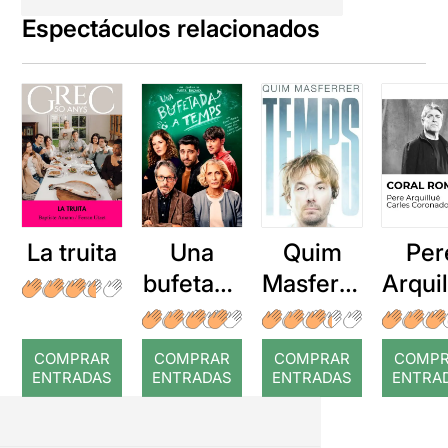
Espectáculos relacionados
La truita
Una
Quim
Per
bufetada
Masferre
Arqui
a temps
r: Temps
: Cor
romp
COMPRAR
COMPRAR
COMPRAR
COMP
ENTRADAS
ENTRADAS
ENTRADAS
ENTRA