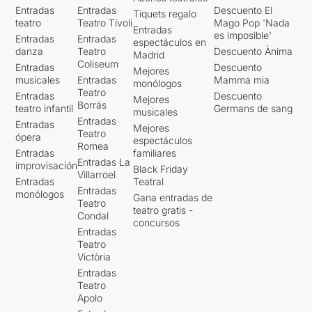
Entradas
Entradas
Descuento El
Tiquets regalo
teatro
Teatro Tívoli
Mago Pop 'Nada
Entradas
es imposible'
Entradas
Entradas
espectáculos en
danza
Teatro
Descuento Ànima
Madrid
Coliseum
Entradas
Descuento
Mejores
musicales
Entradas
Mamma mia
monólogos
Teatro
Entradas
Descuento
Mejores
Borrás
teatro infantil
Germans de sang
musicales
Entradas
Entradas
Mejores
Teatro
ópera
espectáculos
Romea
Entradas
familiares
Entradas La
improvisación
Black Friday
Villarroel
Entradas
Teatral
Entradas
monólogos
Gana entradas de
Teatro
teatro gratis -
Condal
concursos
Entradas
Teatro
Victòria
Entradas
Teatro
Apolo