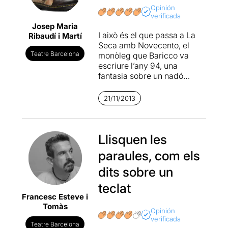
Opinión
verificada
Josep Maria
I això és el que passa a La
Ribaudí i Martí
Seca amb Novecento, el
Teatre Barcelona
monòleg que Baricco va
escriure l’any 94, una
fantasia sobre un nadó
abandonat en un vaixell de
línia entre Europa i Amèrica,
21/11/2013
que creixerà en el barco i
mai posarà els peus a terra
ferma, però no tot és
fantasia. Es parla de
Llisquen les
l’emigració de principis de
paraules, com els
segle XX i principalment
d’una amistat i una
dits sobre un
admiració, tot en boca del
teclat
trompetista del Virginia, el
Francesc Esteve i
transatlàntic que fa la línia
Tomàs
per l’Atlàntic. Genoveva
Opinión
Pellicer com a directora, Pep
verificada
Teatre Barcelona