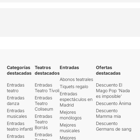
Categorías
Teatros
Entradas
Ofertas
destacadas
destacados
destacadas
Abonos teatrales
Entradas
Entradas
Descuento El
Tiquets regalo
teatro
Teatro Tívoli
Mago Pop 'Nada
Entradas
es imposible'
Entradas
Entradas
espectáculos en
danza
Teatro
Descuento Ànima
Madrid
Coliseum
Entradas
Descuento
Mejores
musicales
Entradas
Mamma mia
monólogos
Teatro
Entradas
Descuento
Mejores
Borrás
teatro infantil
Germans de sang
musicales
Entradas
Entradas
Mejores