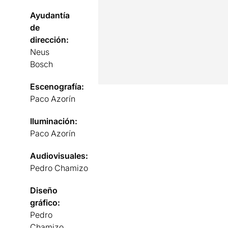
Ayudantía
de
dirección:
Neus
Bosch
Escenografía:
Paco Azorín
Iluminación:
Paco Azorín
Audiovisuales:
Pedro Chamizo
Diseño
gráfico:
Pedro
Chamizo