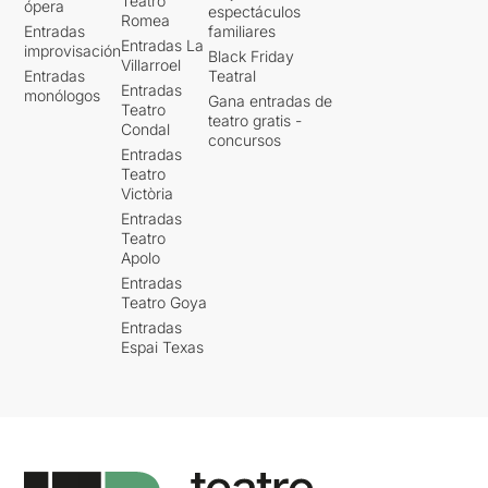
Teatro
ópera
espectáculos
Romea
Entradas
familiares
Entradas La
improvisación
Black Friday
Villarroel
Entradas
Teatral
Entradas
monólogos
Gana entradas de
Teatro
teatro gratis -
Condal
concursos
Entradas
Teatro
Victòria
Entradas
Teatro
Apolo
Entradas
Teatro Goya
Entradas
Espai Texas