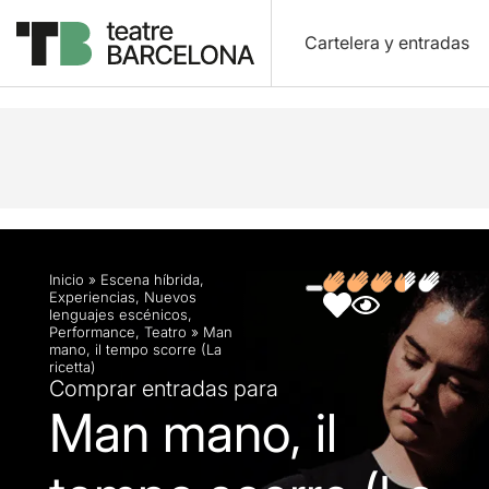
Cartelera y entradas
Descripción
Ficha artística
Fotos y vídeos
Inicio
»
Escena híbrida
,
Experiencias
,
Nuevos
lenguajes escénicos
,
Performance
,
Teatro
»
Man
mano, il tempo scorre (La
ricetta)
Comprar entradas para
Man mano, il