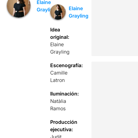
Elaine
Elaine
Grayling
Grayling
Idea
original:
Elaine
Grayling
Escenografía:
Camille
Latron
Iluminación:
Natàlia
Ramos
Producción
ejecutiva:
Judit