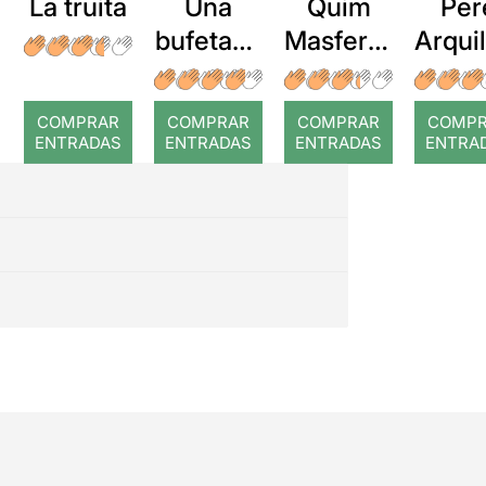
La truita
Una
Quim
Per
bufetada
Masferre
Arqui
a temps
r: Temps
: Cor
romp
COMPRAR
COMPRAR
COMPRAR
COMP
ENTRADAS
ENTRADAS
ENTRADAS
ENTRA