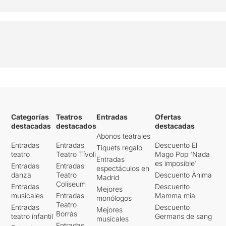
Categorías
Teatros
Entradas
Ofertas
destacadas
destacados
destacadas
Abonos teatrales
Entradas
Entradas
Descuento El
Tiquets regalo
teatro
Teatro Tívoli
Mago Pop 'Nada
Entradas
es imposible'
Entradas
Entradas
espectáculos en
danza
Teatro
Descuento Ànima
Madrid
Coliseum
Entradas
Descuento
Mejores
musicales
Entradas
Mamma mia
monólogos
Teatro
Entradas
Descuento
Mejores
Borrás
teatro infantil
Germans de sang
musicales
Entradas