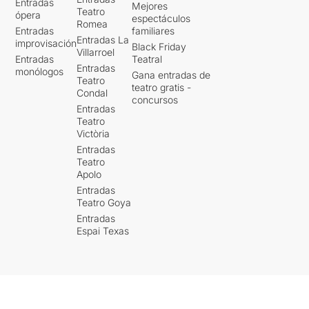
Entradas
Mejores
Teatro
ópera
espectáculos
Romea
Entradas
familiares
Entradas La
improvisación
Black Friday
Villarroel
Entradas
Teatral
Entradas
monólogos
Gana entradas de
Teatro
teatro gratis -
Condal
concursos
Entradas
Teatro
Victòria
Entradas
Teatro
Apolo
Entradas
Teatro Goya
Entradas
Espai Texas