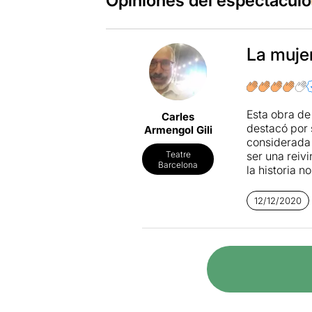
Opiniones del espectáculo
La muje
Esta obra de
Carles
destacó por 
Armengol Gili
considerada 
ser una reiv
Teatre
Barcelona
la historia 
“comportamie
una depresió
12/12/2020
La versión te
bien el esti
Las reflexion
tema central
de la mujer 
este punto h
miedos, sus 