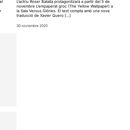
el
L’actriu Roser Batalla protagonitzarà a partir del 5 de
novembre L’empaperat groc (The Yellow Wallpaper) a
r
la Sala Versus Glòries. El text compta amb una nova
traducció de Xavier Quero […]
30 noviembre 2020