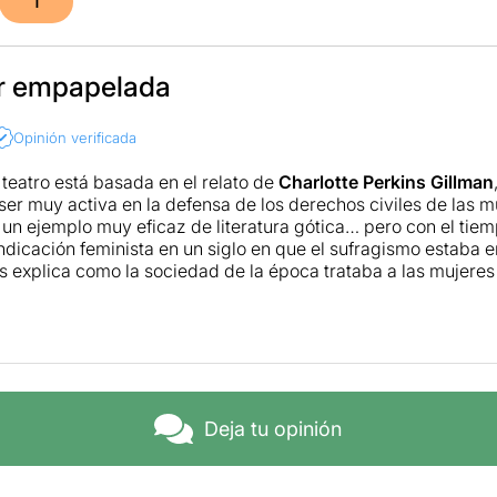
1
r empapelada
Opinión verificada
 teatro está basada en el relato de
Charlotte Perkins Gillman
ser muy activa en la defensa de los derechos civiles de las m
un ejemplo muy eficaz de literatura gótica… pero con el tie
indicación feminista en un siglo en que el sufragismo estaba
nos explica como la sociedad de la época trataba a las mujer
ntos extraños”… cuando en realidad -como es el caso de la 
n posparto.
atral, que utiliza una fina ironía para acercar más la histori
lo de la novela gótica con el discurso feminista, mucho más c
es del personaje central, así como sus supuestas alucinaciones
. Y es que la atormentada mujer que vive bajo el papel de la
Deja tu opinión
que la sociedad americana de la época no dejaba opinar, ni p
ay que destacar la grandísima interpretación de una
Roser Ba
sentencias y su lucidez clarividente. Una pequeña joya que c