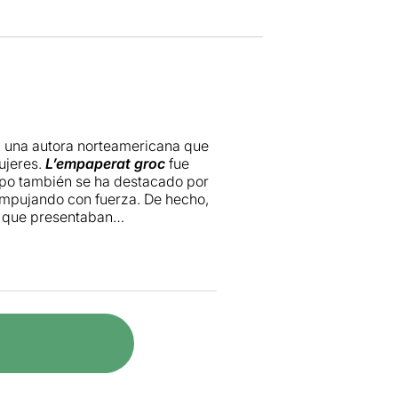
, una autora norteamericana que
ujeres.
L’empaperat groc
fue
mpo también se ha destacado por
 empujando con fuerza. De hecho,
es que presentaban
protagonista- estaban sufriendo
a al espectador, ha mezclado muy
laro a medida que avanza la trama.
, sirven para dar visibilidad al
 pared no es más que el símbolo
rácticamente respirar. Llegados a
talla
que nos hipnotiza con sus
ualquier amante de los