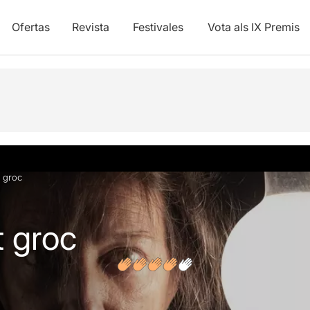
Ofertas
Revista
Festivales
Vota als IX Premis
y vídeos
Opiniones
Artículos
 groc
 groc