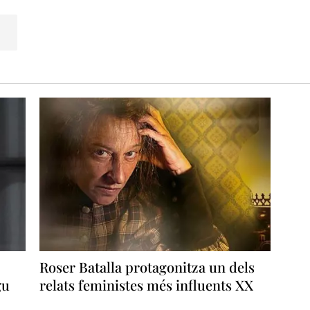
n sustancia no tendría que dejar escapar.
Roser Batalla protagonitza un dels
gu
relats feministes més influents XX