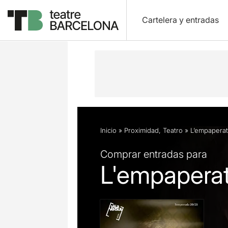
Cartelera y entradas
Descripción
Ficha artística
Fotos 
Inicio
»
Proximidad
,
Teatro
»
L’empaperat
Comprar entradas para
L'empaperat