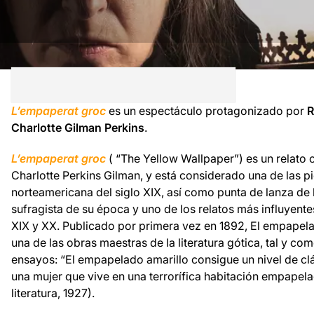
L’empaperat groc
es un espectáculo protagonizado por
R
Charlotte Gilman Perkins
.
L’empaperat groc
( “The Yellow Wallpaper”) es un relato 
Charlotte Perkins Gilman, y está considerado una de las pie
norteamericana del siglo XIX, así como punta de lanza de l
sufragista de su época y uno de los relatos más influyentes 
XIX y XX. Publicado por primera vez en 1892, El empapel
una de las obras maestras de la literatura gótica, tal y co
ensayos: “El empapelado amarillo consigue un nivel de clás
una mujer que vive en una terrorífica habitación empapelad
literatura, 1927).