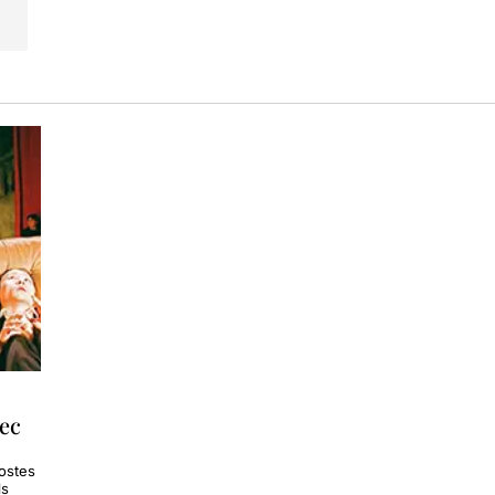
rec
postes
ls