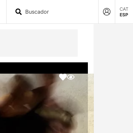
CAT
ESP