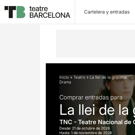
Cartelera y entradas
Descripción
Horarios
Ficha artíst
Inicio
»
Teatro
»
La llei de la gravetat
Drama
Comprar entradas para
La llei de la
TNC - Teatre Nacional de 
Desde:
21 de octubre de 2026
Hasta:
1 de noviembre de 2026