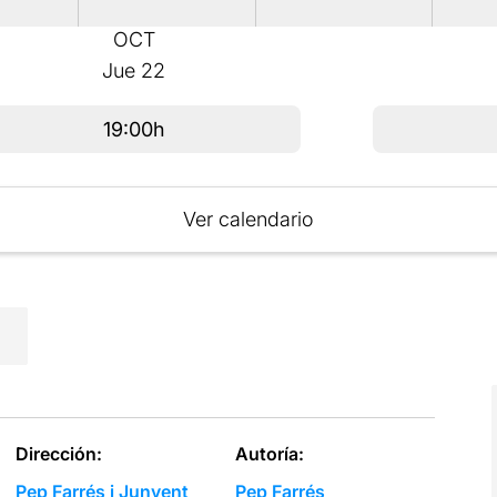
OCT
Jue
22
19:00h
Ver calendario
Dirección:
Autoría:
Pep Farrés i Junyent
Pep Farrés