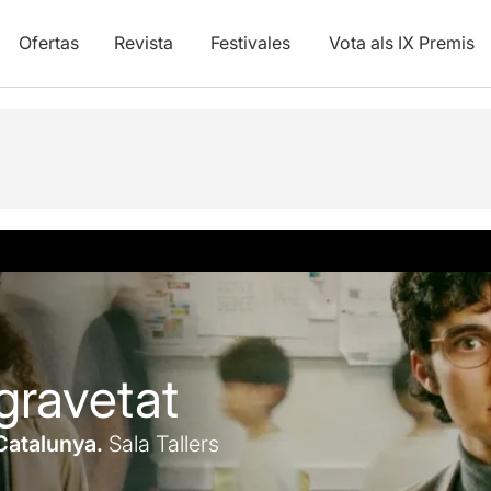
Ofertas
Revista
Festivales
Vota als IX Premis
ica
Info práctica
 gravetat
Catalunya.
Sala Tallers