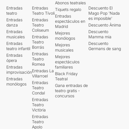
Abonos teatrales
Entradas
Entradas
Descuento El
Tiquets regalo
teatro
Teatro Tívoli
Mago Pop 'Nada
Entradas
es imposible'
Entradas
Entradas
espectáculos en
danza
Teatro
Descuento Ànima
Madrid
Coliseum
Entradas
Descuento
Mejores
musicales
Entradas
Mamma mia
monólogos
Teatro
Entradas
Descuento
Mejores
Borrás
teatro infantil
Germans de sang
musicales
Entradas
Entradas
Mejores
Teatro
ópera
espectáculos
Romea
Entradas
familiares
Entradas La
improvisación
Black Friday
Villarroel
Entradas
Teatral
Entradas
monólogos
Gana entradas de
Teatro
teatro gratis -
Condal
concursos
Entradas
Teatro
Victòria
Entradas
Teatro
Apolo