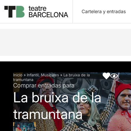
Cartelera y entradas
Descripción
Ficha artística
Fotos y vídeos
Ar
Inicio
»
Infantil
,
Musicales
»
La bruixa de la
tramuntana
Comprar entradas para
La bruixa de la
tramuntana