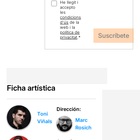
He llegit i
accepto
les
condicions
d'ús
de la
web i la
política de
privacitat
.
*
Ficha artística
Dirección:
Toni
Marc
Viñals
Rosich