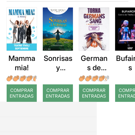
Mamma
Sonrisas
German
Bufai
mia!
y
s de
s
lágrimas
sang
COMPRAR
COMPRAR
COMPRAR
COMP
ENTRADAS
ENTRADAS
ENTRADAS
ENTRA