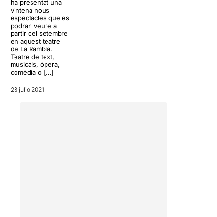
ha presentat una
vintena nous
espectacles que es
podran veure a
partir del setembre
en aquest teatre
de La Rambla.
Teatre de text,
musicals, òpera,
comèdia o […]
23 julio 2021