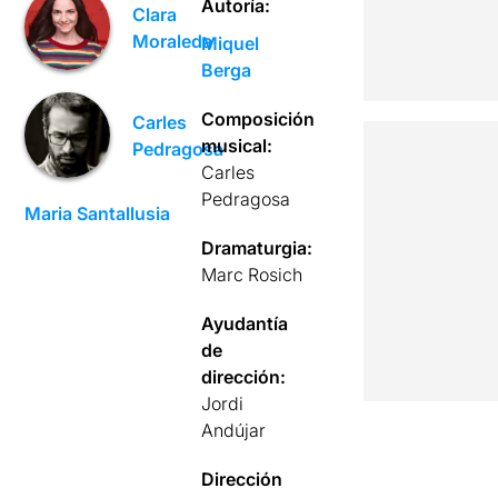
Autoría:
Clara
Moraleda
Miquel
Berga
Composición
Carles
musical:
Pedragosa
Carles
Pedragosa
Maria Santallusia
Dramaturgia:
Marc Rosich
Ayudantía
de
dirección:
Jordi
Andújar
Dirección