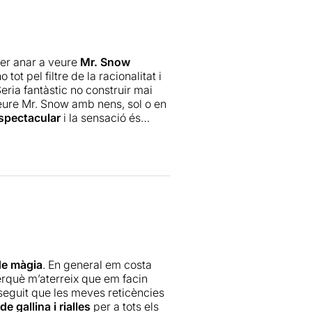
Per anar a veure
Mr. Snow
ot pel filtre de la racionalitat i
Seria fantàstic no construir mai
 veure Mr. Snow amb nens, sol o en
spectacular
i la sensació és
erta, tornes a ser un nen i d'això
sca Mr. Snow i a per elles, a per
de màgia
. En general em costa
erquè m’aterreix que em facin
nseguit que les meves reticències
de gallina i rialles
per a tots els