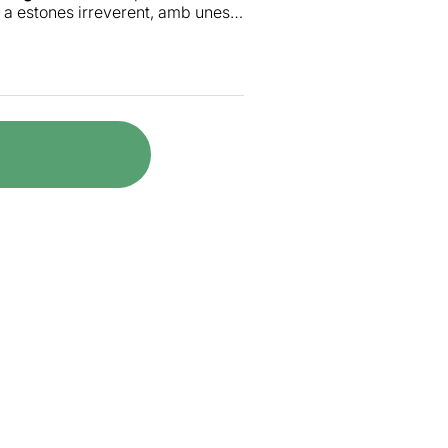
, a estones irreverent, amb unes
 fa desaparéixer coses
a ritme
blic copsar els moviments a
la repetició
. Sens dubte, una
s trobava als contes.
r de debò...