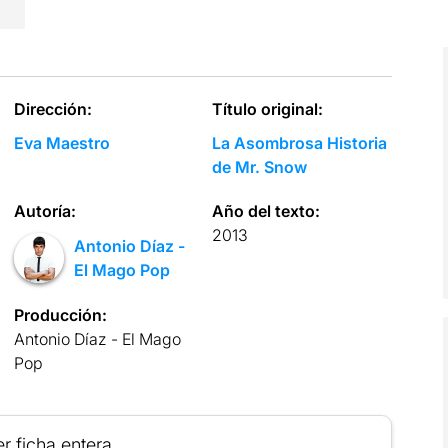
Dirección:
Título original:
Eva Maestro
La Asombrosa Historia
de Mr. Snow
Autoría:
Año del texto:
2013
Antonio Díaz -
El Mago Pop
Producción:
Antonio Díaz - El Mago
Pop
r ficha entera