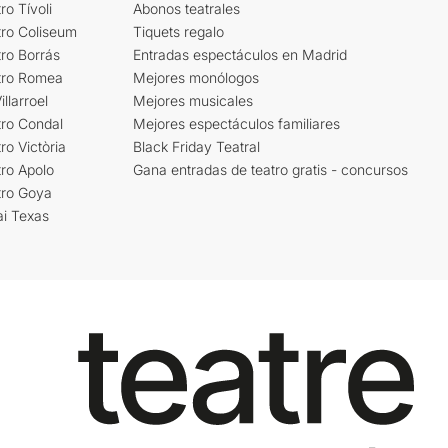
ro Tívoli
Abonos teatrales
tro Coliseum
Tiquets regalo
ro Borrás
Entradas espectáculos en Madrid
tro Romea
Mejores monólogos
llarroel
Mejores musicales
tro Condal
Mejores espectáculos familiares
ro Victòria
Black Friday Teatral
ro Apolo
Gana entradas de teatro gratis - concursos
tro Goya
ai Texas