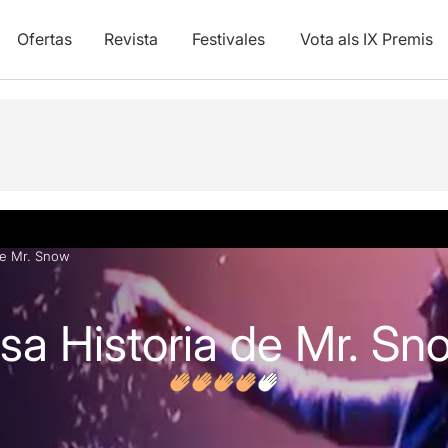
Ofertas
Revista
Festivales
Vota als IX Premis
y vídeos
Opiniones
de Mr. Snow
a Historia de Mr. Sn