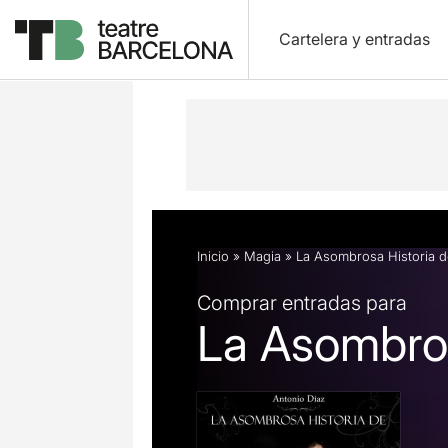
Cartelera y entradas
Descripción
Ficha artística
Fotos 
Inicio
»
Magia
»
La Asombrosa Historia 
Comprar entradas para
La Asombros