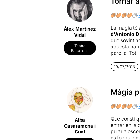
Tornar a
La màgia té 
Àlex Martínez
d'Antonio D
Vidal
que sovint ac
aquesta barre
Teatre
Barcelona
parella. Tot 
que
Antonio
va la bona m
19/07/2013
les il·lusions
Màgia pe
Que consti 
Alba
entrar en la
Casaramona i
pujar a esce
Gual
es fonguin c