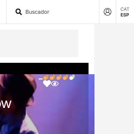
CAT
ESP
ow