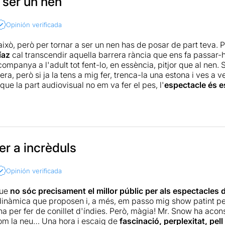
 ser un nen
Opinión verificada
això, però per tornar a ser un nen has de posar de part teva. 
íaz
cal transcendir aquella barrera rància que ens fa passar-ho t
ompanya a l'adult tot fent-lo, en essència, pitjor que al nen. 
ra, però si ja la tens a mig fer, trenca-la una estona i ves a
i que la part audiovisual no em va fer el pes, l'
espectacle és e
 Díaz no ha fet més que començar
. Et quedes amb la boca ob
àgia, de creure que tot és possible, de deixar-te enganyar.
Vi
!
r a incrèduls
Opinión verificada
que
no sóc precisament el millor públic per als espectacles 
 dinàmica que proposen i, a més, em passo mig show patint p
na per fer de conillet d'índies. Però, màgia! Mr. Snow ha aco
om la neu… Una hora i escaig de
fascinació, perplexitat, pell 