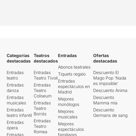
Categorías
Teatros
Entradas
Ofertas
destacadas
destacados
destacadas
Abonos teatrales
Entradas
Entradas
Descuento El
Tiquets regalo
teatro
Teatro Tívoli
Mago Pop 'Nada
Entradas
es imposible'
Entradas
Entradas
espectáculos en
danza
Teatro
Descuento Ànima
Madrid
Coliseum
Entradas
Descuento
Mejores
musicales
Entradas
Mamma mia
monólogos
Teatro
Entradas
Descuento
Mejores
Borrás
teatro infantil
Germans de sang
musicales
Entradas
Entradas
Mejores
Teatro
ópera
espectáculos
Romea
Entradas
familiares