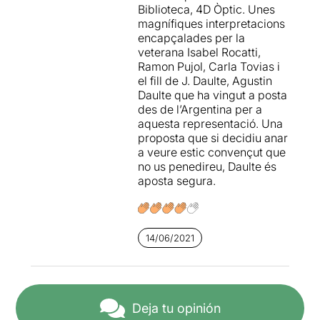
Biblioteca, 4D Òptic. Unes
La verdad absoluta y
magnífiques interpretacions
científica ha muerto, ni
encapçalades per la
siquiera podemos asegurar
veterana Isabel Rocatti,
ya si Dustin Hoffman es el
Ramon Pujol, Carla Tovias i
mejor actor del mundo.
el fill de J. Daulte, Agustin
Bienvenidos a la era de la
Daulte que ha vingut a posta
subjetividad y la incerteza
des de l’Argentina per a
absoluta
.
aquesta representació. Una
proposta que si decidiu anar
Presentar un tema tan
a veure estic convençut que
candente con un enfoque de
no us penedireu, Daulte és
comedia-thriller ya es un
aposta segura.
acierto. Acompañarlo de
estas impecables
interpretaciones y una
atmósfera envolvente con
imágenes potentes es un
14/06/2021
regalo. Terminarlo con un
giro final tan inesperado es
dar en el clavo. No sé si
Hoffman es tan bueno pero
Deja tu opinión
esta obra sin duda lo es,