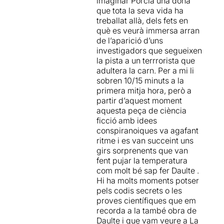
imaginar Porcia una dona
parte de su imaginación, un
que tota la seva vida ha
gato juguetón o un peligroso
treballat allà, dels fets en
terrorista. En cualquier caso,
què es veurà immersa arran
lo que comienza con aires
de l’aparició d’uns
de
comedia absurda
va
investigadors que segueixen
transformándose en un
la pista a un terrrorista que
interesante
thriller
adultera la carn. Per a mi li
conspiranoico
donde otros
sobren 10/15 minuts a la
personajes irrumpen,
primera mitja hora, però a
literalmente, en escena.
partir d’aquest moment
aquesta peça de ciència
Se nota que la obra ha sido
ficció amb idees
escrita en pandemia, ya que
conspiranoiques va agafant
se ubica en un
contexto de
ritme i es van succeint uns
paranoia que nos resuena
,
girs sorprenents que van
donde la certeza no existe.
fent pujar la temperatura
La obra plantea un juego de
com molt bé sap fer Daulte .
creencias constantes donde
Hi ha molts moments potser
nada es lo que parece.
pels codis secrets o les
Porcia, al igual que el
proves científiques que em
espectador, irá cambiando
recorda a la també obra de
de opinión y de bando
Daulte i que vam veure a La
influenciada por su entorno.