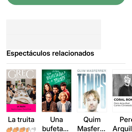
verdad absoluta.
Espectáculos relacionados
La truita
Una
Quim
Per
bufetada
Masferre
Arqui