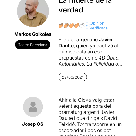
verdad
Opinión
verificada
Markos Goikolea
El autor argentino
Javier
Teatre Barcelona
Daulte
, quien ya cautivó al
público catalán con
propuestas como
4D Òptic,
Automàtics, La Felicidad o
Com pot ser que t’estimi
tant
, vuelve con su quinta
22/06/2021
obra, esta vez dirigida por
David Teixidó
.
Ahir a la Gleva vaig estar
Carnicera
se ubica en un
veient aquesta obra del
matadero donde una
dramaturg argentí Javier
trabajadora solitaria charla
Daulte i que dirigeix ​​David
con una presencia
Josep OS
Teixidó. Tot transcorre en un
misteriosa que no
escorxador i poc es pot
terminamos de saber si es