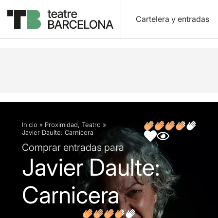
Cartelera y entradas
Descripción
Ficha artística
Fotos y vídeos
O
Inicio
»
Proximidad
,
Teatro
»
Javier Daulte: Carnicera
Comprar entradas para
Javier Daulte:
Carnicera