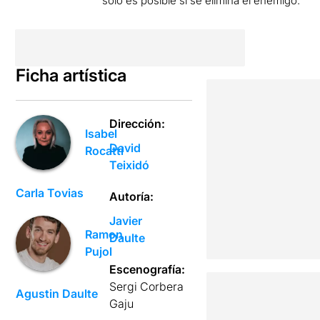
sólo es posible si se elimina el enemigo.
Ficha artística
Dirección:
Isabel
David
Rocatti
Teixidó
Carla Tovias
Autoría:
Javier
Ramon
Daulte
Pujol
Escenografía:
Sergi Corbera
Agustin Daulte
Gaju