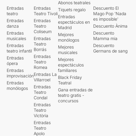
Abonos teatrales
Entradas
Entradas
Descuento El
Tiquets regalo
teatro
Teatro Tívoli
Mago Pop 'Nada
Entradas
es imposible'
Entradas
Entradas
espectáculos en
danza
Teatro
Descuento Ànima
Madrid
Coliseum
Entradas
Descuento
Mejores
musicales
Entradas
Mamma mia
monólogos
Teatro
Entradas
Descuento
Mejores
Borrás
teatro infantil
Germans de sang
musicales
Entradas
Entradas
Mejores
Teatro
ópera
espectáculos
Romea
Entradas
familiares
Entradas La
improvisación
Black Friday
Villarroel
Entradas
Teatral
Entradas
monólogos
Gana entradas de
Teatro
teatro gratis -
Condal
concursos
Entradas
Teatro
Victòria
Entradas
Teatro
Apolo