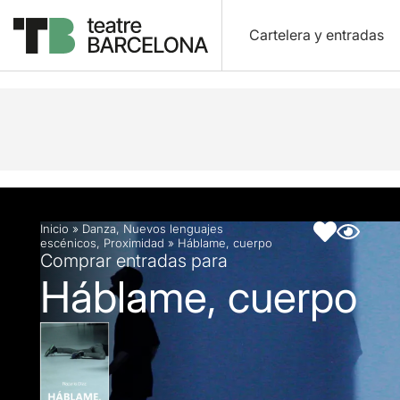
Cartelera y entradas
Descripción
Ficha artística
Inicio
»
Danza
,
Nuevos lenguajes
escénicos
,
Proximidad
»
Háblame, cuerpo
Comprar entradas para
Háblame, cuerpo