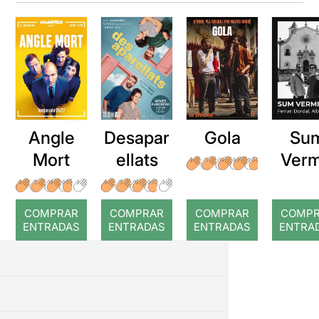
Angle
Desapar
Gola
Su
Mort
ellats
Verm
COMPRAR
COMPRAR
COMPRAR
COMP
ENTRADAS
ENTRADAS
ENTRADAS
ENTRA