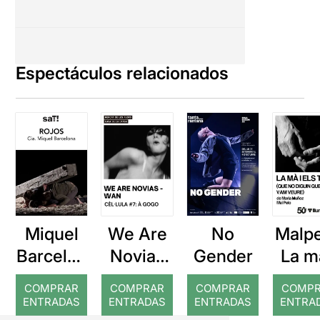
Espectáculos relacionados
Miquel
We Are
No
Malpe
Barcelon
Novias
Gender
La m
a: Rojos
(WAN):
el
COMPRAR
COMPRAR
COMPRAR
COMP
À GOGO
temp
ENTRADAS
ENTRADAS
ENTRADAS
ENTRA