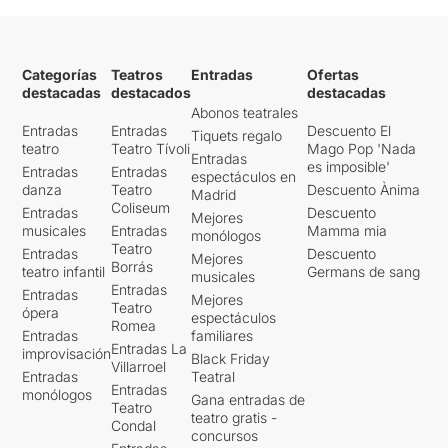
Categorías
Teatros
Entradas
Ofertas
destacadas
destacados
destacadas
Abonos teatrales
Entradas
Entradas
Descuento El
Tiquets regalo
teatro
Teatro Tívoli
Mago Pop 'Nada
Entradas
es imposible'
Entradas
Entradas
espectáculos en
danza
Teatro
Descuento Ànima
Madrid
Coliseum
Entradas
Descuento
Mejores
musicales
Entradas
Mamma mia
monólogos
Teatro
Entradas
Descuento
Mejores
Borrás
teatro infantil
Germans de sang
musicales
Entradas
Entradas
Mejores
Teatro
ópera
espectáculos
Romea
Entradas
familiares
Entradas La
improvisación
Black Friday
Villarroel
Entradas
Teatral
Entradas
monólogos
Gana entradas de
Teatro
teatro gratis -
Condal
concursos