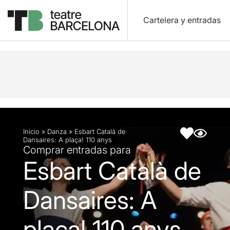
Cartelera y entradas
Descripción
Ficha artística
Inicio
»
Danza
»
Esbart Català de
Dansaires: A plaça! 110 anys
Comprar entradas para
Esbart Català de
Dansaires: A
plaça! 110 anys