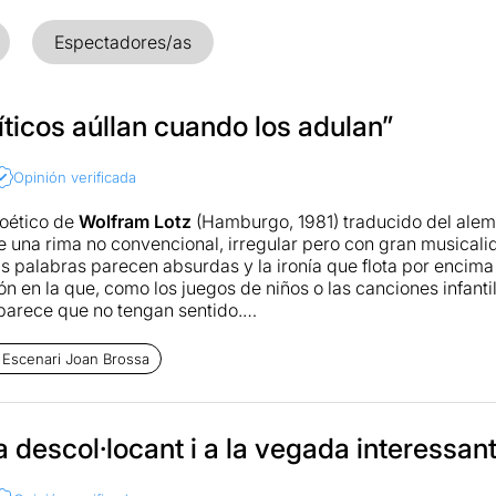
Espectadores/as
íticos aúllan cuando los adulan”
Opinión verificada
poético de
Wolfram Lotz
(Hamburgo, 1981) traducido del ale
 una rima no convencional, irregular pero con gran musicali
as palabras parecen absurdas y la ironía que flota por encima
ón en la que, como los juegos de niños o las canciones infant
arece que no tengan sentido.
. Granados
ha hecho una adaptación de un texto único sin pe
 Escenari Joan Brossa
 de muchas formas. Según él, podría haber sido un monólogo, 
os libres a los adaptadores y directores para que hagan su 
na creación arriesgada con cuatro magníficos intérpretes
Gu
andra Pujol y Ainoa Roca
 descol·locant i a la vegada interessan
que comienzan y terminan esta piez
como un
espectáculo de varietés
. Los cuatro van repitiendo f
“. Con movimientos sincopados y al mismo tiempo, se van s