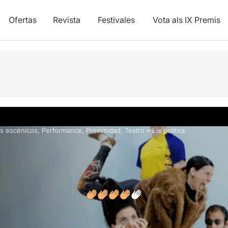
Ofertas
Revista
Festivales
Vota als IX Premis
y vídeos
Opiniones
s escénicos
,
Performance
,
Proximidad
,
Teatro
»
Els polítics