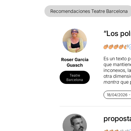
Recomendaciones Teatre Barcelona
“Los pol
Es un texto 
Roser Garcia
que mantiene
Guasch
inconexos, l
otra dimensi
Teatre
Barcelona
mantra
que p
Leonardo V
18/04/2026 -
interpretado
deja las man
optado por u
Marginet, S
proposta
magnética, 
“
los políticos