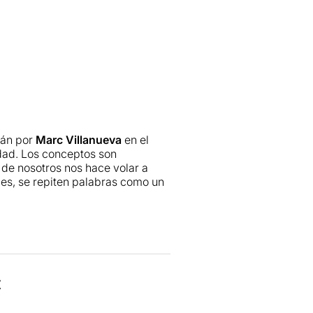
mán por
Marc Villanueva
en el
dad. Los conceptos son
 de nosotros nos hace volar a
iles, se repiten palabras como un
rsonajes que podía haber sido
un dúo, un recitado coral. Lotz
versión más propia. Granados ha
illem Albasanz, Francesc
t
a sorprendente, divertida,
rases juntos, la más repetida es
ucediendo las escenas inconexas