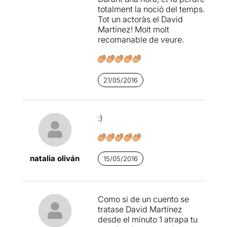
els deixa passar.
totalment la noció del temps.
Tot un actoràs el David
L’obra tot just comença al
Martínez! Molt molt
carrer, mentre el públic fem
recomanable de veure.
cua per entrar a la sala.
Se’ns donen unes bosses de
plàstic amb alguns objectes.
Aquest serà tot el nostre
21/05/2016
equipatge. Els espectadors
ens convertim en els
immigrants que acaben
:)
d’arribar al Gurugú.
Imagineu per uns instants,
que totes les vostres
pertinences són dins d’una
natalia oliván
bossa de plàstic...
15/05/2016
De cop apareix Marley, un
gos. Marley és real, existeix i
Como si de un cuento se
viu entre els immigrants en
tratase David Martínez
el Gurugú.
desde el minuto 1 atrapa tu