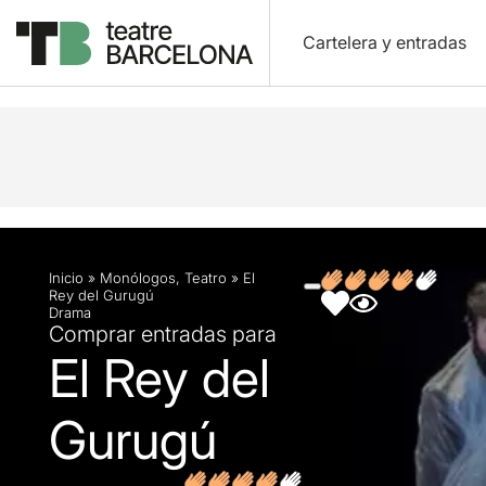
Cartelera y entradas
Descripción
Ficha artística
Fotos y vídeos
O
Inicio
»
Monólogos
,
Teatro
»
El
Rey del Gurugú
Drama
Comprar entradas para
El Rey del
Gurugú