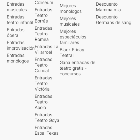
Coliseum
Entradas
Descuento
Mejores
musicales
Entradas
Mamma mia
monólogos
Teatro
Entradas
Descuento
Mejores
Borrás
teatro infantil
Germans de sang
musicales
Entradas
Entradas
Mejores
Teatro
ópera
espectáculos
Romea
Entradas
familiares
Entradas La
improvisación
Black Friday
Villarroel
Entradas
Teatral
Entradas
monólogos
Gana entradas de
Teatro
teatro gratis -
Condal
concursos
Entradas
Teatro
Victòria
Entradas
Teatro
Apolo
Entradas
Teatro Goya
Entradas
Espai Texas