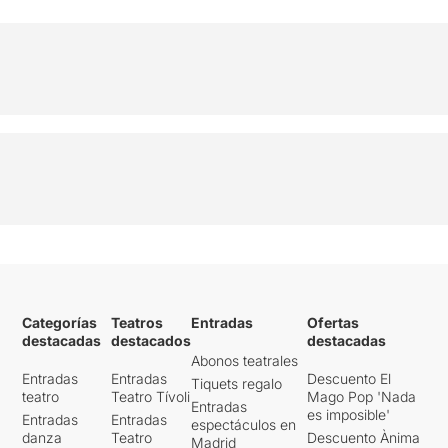
Categorías
Teatros
Entradas
Ofertas
destacadas
destacados
destacadas
Abonos teatrales
Entradas
Entradas
Descuento El
Tiquets regalo
teatro
Teatro Tívoli
Mago Pop 'Nada
Entradas
es imposible'
Entradas
Entradas
espectáculos en
danza
Teatro
Descuento Ànima
Madrid