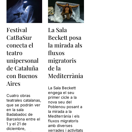
Festival
La Sala
CatBaSur
Beckett posa
conecta el
la mirada als
teatro
fluxos
unipersonal
migratoris
de Cataluña
de la
con Buenos
Mediterrània
Aires
La Sala Beckett
engega el seu
Cuatro obras
primer cicle a la
teatrales catalanas,
nova seu del
que se podrán ver
Poblenou posant a
en la sala
la mirada a la
Badabadoc de
Mediterrània i els
Barcelona entre el
fluxos migratoris
1 y el 21 de
amb diverses
diciembre,
xerrades i activitats