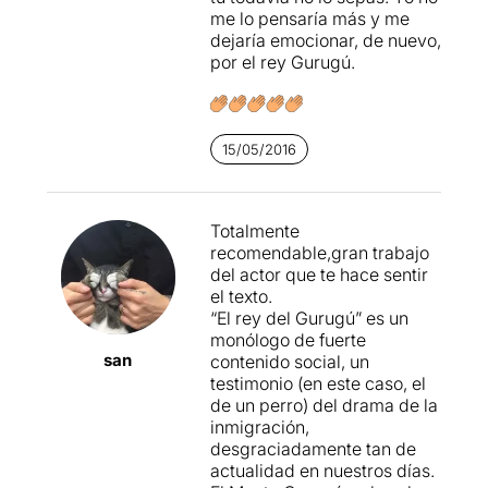
me lo pensaría más y me
els seus udols i
dejaría emocionar, de nuevo,
l’expressivitat...ens ha
por el rey Gurugú.
transmès la por i l’angoixa
de quedar-se sol, la
desconfiança, la
supervivència, la fidelitat...
l’esperança.
15/05/2016
Penso que és una obra
totalment recomanable i que
Totalmente
paga la pena de veure.
recomendable,gran trabajo
del actor que te hace sentir
el texto.
“El rey del Gurugú” es un
monólogo de fuerte
san
contenido social, un
testimonio (en este caso, el
de un perro) del drama de la
inmigración,
desgraciadamente tan de
actualidad en nuestros días.