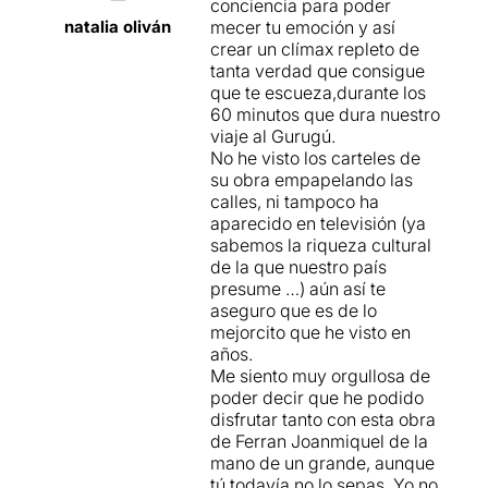
conciencia para poder
Marley, el gos d’aquesta
natalia oliván
mecer tu emoción y así
història té veu. Té una
crear un clímax repleto de
història que explicar-nos.
tanta verdad que consigue
Nosaltres l’escoltarem i
que te escueza,durante los
prendrem consciencia del
60 minutos que dura nuestro
drama de la immigració.
viaje al Gurugú.
No he visto los carteles de
Passem dins la sala on s’ha
su obra empapelando las
creat un espai escènic
calles, ni tampoco ha
especial. Un espai on es
aparecido en televisión (ya
difuminen els límits entre la
sabemos la riqueza cultural
realitat i la ficció. El públic
de la que nuestro país
seguim formant part de
presume …) aún así te
l’obra.
aseguro que es de lo
mejorcito que he visto en
Tot està molt ben
años.
cuidat: l’escenografia, l’espai
Me siento muy orgullosa de
escènic i el vestuari.
poder decir que he podido
disfrutar tanto con esta obra
La interpretació de l’actor
de Ferran Joanmiquel de la
David Martínez està molt
mano de un grande, aunque
treballada. Amb el seu
tú todavía no lo sepas. Yo no
moviment, la seva mirada,