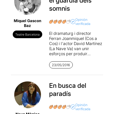
el guardià dels
somnis
Opinión
Miquel Gascon
verificada
Baz
El dramaturg i director
Teatre Barcelona
Ferran Joanmiquel (Cos a
Cos) i l'actor David Martínez
(La Nave Va) van unir
esforços per produir
aquesta obra que es va
estrenar el passat novembre
23/05/2016
a l'Ateneu de Celrà.
Ambdós volien presentar un
projecte de teatre social
En busca del
denunciant la situació dels
paradís
immigrants subsaharians. EL
REY DEL GURUGÚ és un
monòleg en què David
Opinión
verificada
Martínez és un gos