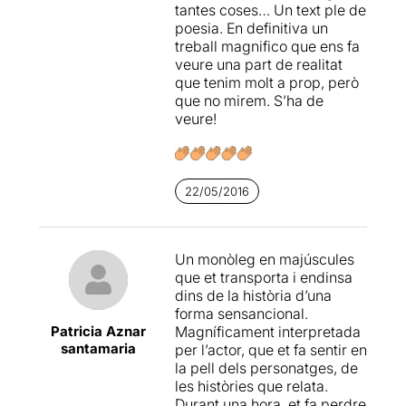
esperant la oportunitat de
tantes coses… Un text ple de
poder saltar la tanca, amb
Una proposta honesta i que
poesia. En definitiva un
l’esperança de trobar un
ens mostra una realitat molt
treball magnifico que ens fa
futur millor. Molts d’ells
dura a la que molt sovint ens
veure una part de realitat
porten mesos esperant
està bé tancar els ulls. Ens
que tenim molt a prop, però
poder fugir, però molt pocs
ha encantat la interpretació
que no mirem. S’ha de
reuneixen les condicions
d'en David Martínez que ens
veure!
físiques necessàries per
transmet angoixa i por, però
poder-ho fer. Alguns moren
també alegria i esperança.
durant l’intent, els més
Una magnífica
afortunats aconsegueixen el
interpretació... d'aquelles
22/05/2016
seu objectiu.
que no s'obliden.
Aquesta obra ens mostra la
MOLT i molt recomanable.
cara més amarga de la
Un monòleg en majúscules
immigració. Són centenars
que et transporta i endinsa
Valoració sencera clicant
d’històries totes elles
dins de la història d’una
AQUÍ
duríssimes. Històries de
forma sensancional.
milers de persones que
Patricia Aznar
Magníficament interpretada
volen fugir de la fam, de les
santamaria
per l’actor, que et fa sentir en
milícies, de la guerra, de les
la pell dels personatges, de
persecucions. I què troben al
les històries que relata.
seu davant?, un mur que no
Durant una hora, et fa perdre