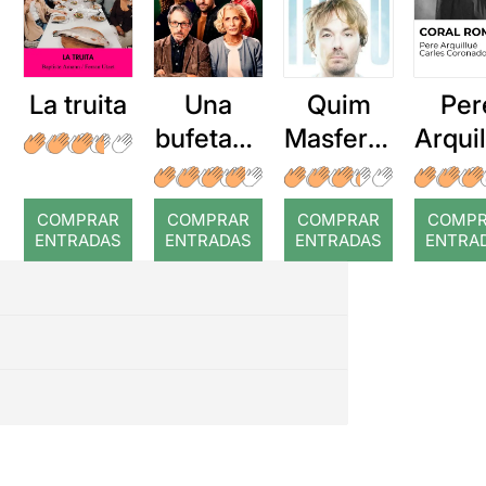
La truita
Una
Quim
Per
bufetada
Masferre
Arqui
a temps
r: Temps
: Cor
romp
COMPRAR
COMPRAR
COMPRAR
COMP
ENTRADAS
ENTRADAS
ENTRADAS
ENTRA