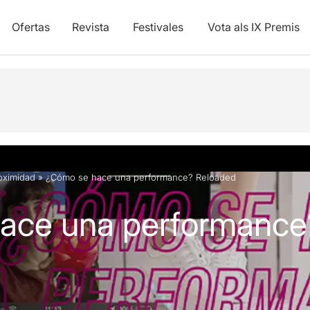
Ofertas
Revista
Festivales
Vota als IX Premis
oximidad
»
¿Cómo se hace una performance? Reloaded
ace una performance