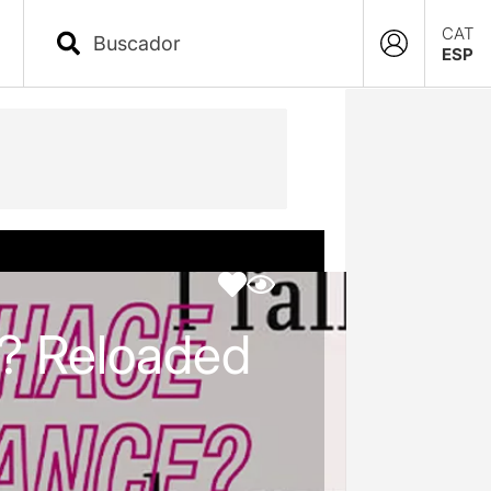
CAT
ESP
? Reloaded