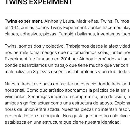
TWINS EXPERIMENT
Twins experiment
. Ainhoa ​​y Laura. Madrileñas. Twins. Fuim
el 2014. Juntas somos Twins Experiment. Juntas hacemos playlis
clubes, adhesivos, piezas. También bailamos, inventamos jue
Twins, somos dos y colectivo. Trabajamos desde la afectividad, l
nos permite tomar riesgos que no tomaríamos solas, juntas n
Experiment fue fundado en 2014 por Ainhoa ​​Hernández y Laur
donde desarrollamos un trabajo que tiene mucho que ver con la
materializa en 3 piezas escénicas, laboratorios y un club de lec
Nuestro trabajo se basa en facilitar un espacio donde trabajar 
horizontal. Como dúo artístico abordamos la práctica de la ami
vivir juntas. Ser amigas implica un compromiso, una decisión, 
amigas significa actuar como una estructura de apoyo. Explor
horas de unión entrelazada. Nuestras piezas no intentan resol
presentarlos en su conjunto. Nos gusta que nuestro colectivo 
establezca en una estructura que cierre nuestra identidad.