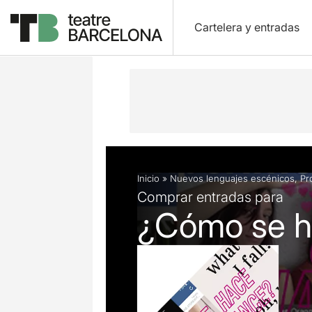
Cartelera y entradas
Descripción
Ficha artística
Inicio
»
Nuevos lenguajes escénicos
,
Pr
Comprar entradas para
¿Cómo se h