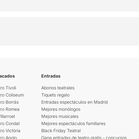
tacados
Entradas
ro Tívoli
Abonos teatrales
tro Coliseum
Tiquets regalo
ro Borrás
Entradas espectáculos en Madrid
tro Romea
Mejores monólogos
llarroel
Mejores musicales
tro Condal
Mejores espectáculos familiares
ro Victòria
Black Friday Teatral
ro Apolo
Gana entradas de teatro gratis - concursos