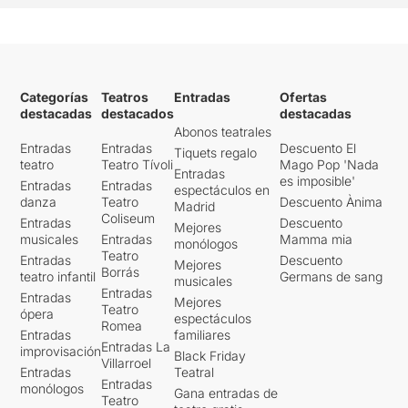
Categorías
Teatros
Entradas
Ofertas
destacadas
destacados
destacadas
Abonos teatrales
Entradas
Entradas
Descuento El
Tiquets regalo
teatro
Teatro Tívoli
Mago Pop 'Nada
Entradas
es imposible'
Entradas
Entradas
espectáculos en
danza
Teatro
Descuento Ànima
Madrid
Coliseum
Entradas
Descuento
Mejores
musicales
Entradas
Mamma mia
monólogos
Teatro
Entradas
Descuento
Mejores
Borrás
teatro infantil
Germans de sang
musicales
Entradas
Entradas
Mejores
Teatro
ópera
espectáculos
Romea
Entradas
familiares
Entradas La
improvisación
Black Friday
Villarroel
Entradas
Teatral
Entradas
monólogos
Gana entradas de
Teatro