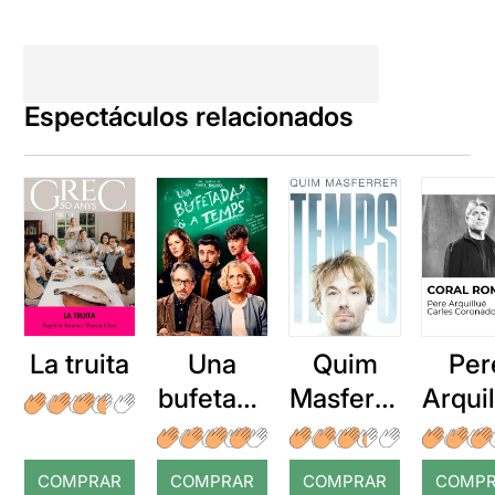
Espectáculos relacionados
La truita
Una
Quim
Per
bufetada
Masferre
Arqui
a temps
r: Temps
: Cor
romp
COMPRAR
COMPRAR
COMPRAR
COMP