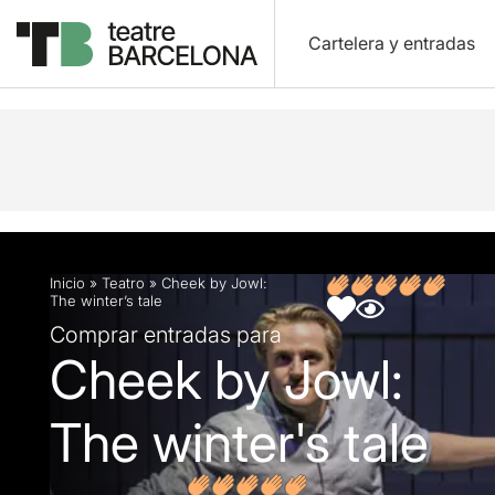
Cartelera y entradas
Descripción
Ficha artística
Artículos
Inicio
»
Teatro
»
Cheek by Jowl:
The winter’s tale
Comprar entradas para
Cheek by Jowl:
The winter's tale