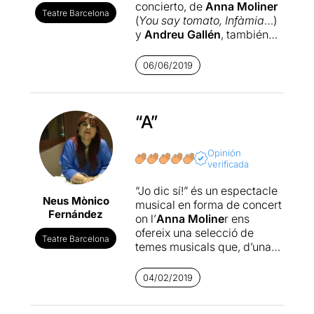
concierto, de
Anna Moliner
Teatre Barcelona
(
You say tomato, Infàmia
…)
y
Andreu Gallén
, también
mucho más que pianista
(
Maremar, Requiem for
06/06/2019
Evita
). Digo más que un
concierto porque con Anna
el aspecto teatral está
asegurado y fue un
“A”
auténtico espectáculo lleno
de creatividad, talento y
Opinión
proximidad. Una magnífica
verificada
velada.
“Jo dic sí!” és un espectacle
Neus Mònico
El repertorio fue una
musical en forma de concert
Fernández
selección tan personal como
on l’
Anna Moline
r ens
variada donde pudimos
ofereix una selecció de
Teatre Barcelona
disfrutar de los diversos
temes musicals que, d’una
registros de Anna.
manera o altra, han format
Diferentes piezas pero con
part de la seva trajectòria
04/02/2019
una esencia común de
artística i personal.
reivindicación personal y