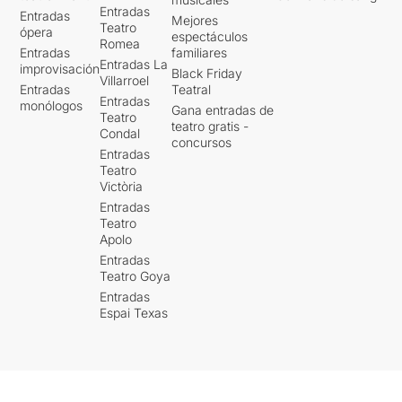
Entradas
graban en la memoria.
Entradas
Mejores
Teatro
Cómo jugaban ella y
ópera
espectáculos
Romea
Andreu, se seguían, reían y
Entradas
familiares
Entradas La
después de todo, una pieza
improvisación
Black Friday
Villarroel
notable creada en ese
Entradas
Teatral
Entradas
momento ante nosotros.
monólogos
Gana entradas de
Teatro
teatro gratis -
Condal
Yo digo sí a repetir esta
concursos
Entradas
velada!
Teatro
Victòria
Entradas
Teatro
Apolo
Entradas
Teatro Goya
Entradas
Espai Texas