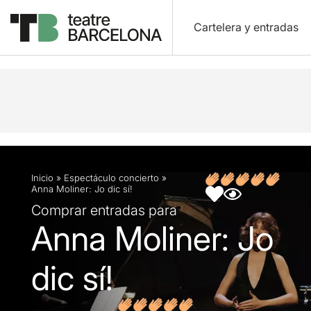
Cartelera y entradas
Descripción
Ficha artística
Fotos y vídeos
O
Inicio
»
Espectáculo concierto
»
Anna Moliner: Jo dic sí!
Comprar entradas para
Anna Moliner: Jo
dic sí!