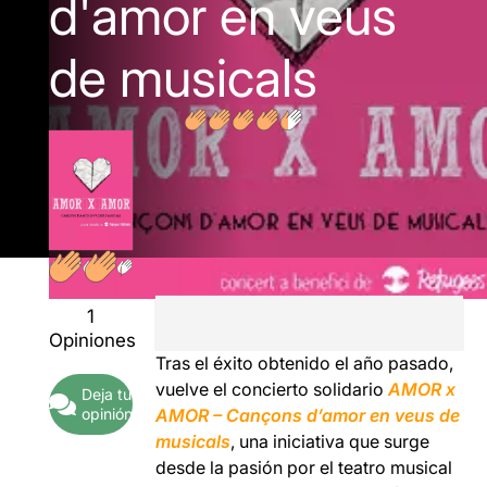
d'amor en veus
de musicals
1
Opiniones
Tras el éxito obtenido el año pasado,
vuelve el concierto solidario
AMOR x
Deja tu
opinión
AMOR – Cançons d’amor en veus de
musicals
, una iniciativa que surge
desde la pasión por el teatro musical