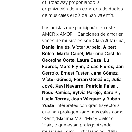
of Broadway proponiendo la
organización de un concierto de duetos
de musicales el día de San Valentín.
Los artistas que participarán en este
AMOR x AMOR – Canciones de amor en
voces de musicales son
Clara Altarriba,
Daniel Inglés, Víctor Arbelo, Albert
Bolea, Marta Capel, Mariona Castillo,
Georgina Corte, Laura Daza, Lu
Fabrés, Marc Flynn, Dídac Flores, Jan
Cerrojo, Ernest Fuster, Jana Gómez,
Víctor Gómez, Ferran González, Julia
Jové, Xavi Navarro, Patricia Paisal,
Neus Pàmies, Sylvia Parejo, Sara Pi,
Lucía Torres, Joan Vázquez y Rubén
Yuste
; intérpretes con gran trayectoria
que han protagonizado musicales como
‘Rent’, ‘Mamma Mia’, ‘Mar y Cielo’ o
‘Hair’, o que están protagonizando
musicales como ‘Dirty Dancing’, ‘Billy