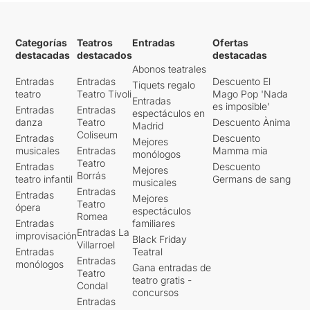
Berruezo
“It Will Rain” – Twilight
Categorías
Teatros
Entradas
Ofertas
destacadas
destacados
destacadas
Ivan Herzog i Miquel
Abonos teatrales
Herzog
Entradas
Entradas
Descuento El
Tiquets regalo
teatro
Teatro Tívoli
Mago Pop 'Nada
“La vida es bella” – La vita è
Entradas
es imposible'
Entradas
Entradas
espectáculos en
bella
danza
Teatro
Descuento Ànima
Madrid
Coliseum
Entradas
Descuento
Xavi Duch i Marc Pociello
Mejores
musicales
Entradas
Mamma mia
monólogos
Teatro
Entradas
Descuento
“Entenc allò que em vols dir”
Mejores
Borrás
teatro infantil
Germans de sang
musicales
(“When you say nothing at
Entradas
Entradas
all”) – Noting Hill (adaptació
Mejores
Teatro
ópera
Daniel Anglès i Víctor
espectáculos
Romea
Entradas
familiares
Arbelo)
Entradas La
improvisación
Black Friday
Villarroel
Entradas
Teatral
Daniel Anglès i Víctor
Entradas
monólogos
Arbelo
Gana entradas de
Teatro
teatro gratis -
Condal
concursos
“Up Where We Belong” – An
Entradas
Officer and a Gentleman