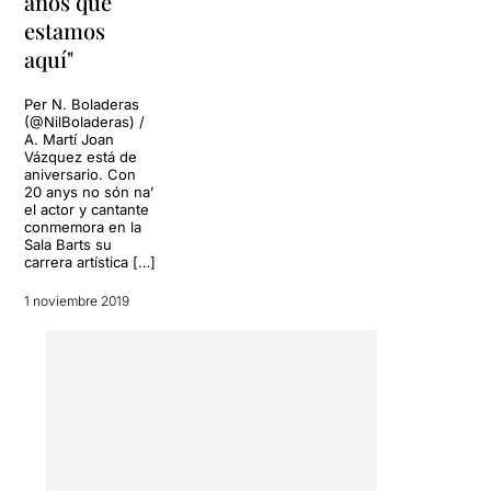
años que
pel·lícules.
Un altra nit
estamos
màgica viscuda al Teatre
...
aquí"
d'aquelles que no s'obliden.
Per N. Boladeras
Una breu presentació a
(@NilBoladeras) /
càrrec de
Marisol González
A. Martí Joan
productora artística de
Vázquez está de
l’espectacle i
Neus Pociello
aniversario. Con
20 anys no són na’
de la Fundació Aroa, va
el actor y cantante
donar pas al concert amb
conmemora en la
una sala plena de gom a
Sala Barts su
gom.
carrera artística […]
1 noviembre 2019
Quatre músics a escena
dirigits per
Dani Campos
als
teclats. Ells són
Danko
Compta
a la bateria,
Neirak
a les guitarres i
Ramon
Regada
al baix.
El programa que es va anar
interpretant va ser el