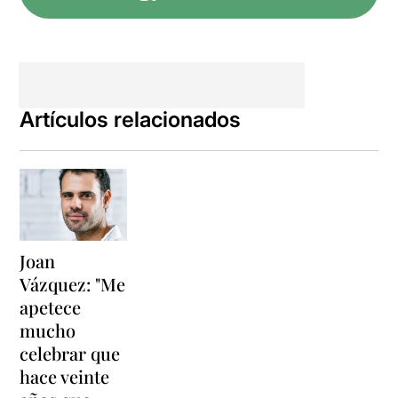
d’enguany van destinats al
projecte
Dones Acció de la
Fundació Aroa
. Aquest
projecte és un servei
d'atenció terapèutica i grups
de suport psicosocial.
Suport específic a les
Artículos relacionados
dones que pateixen o han
patit violència masclista
. La
Fundació Aroa és una entitat
sense ànim de lucre, de
voluntariat i activisme
professional, fundada l'any
2003, per un grup de
professionals de la salut,
Joan
l'educació i l'atenció social.
Vázquez: "Me
apetece
Va ser un concert de
duets
musicals amb més de 30
mucho
artistes a escena
amb un
celebrar que
repertori integrat per
hace veinte
cançons d'amor que formen
part de bandes sonores de