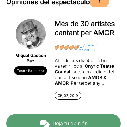
Opiniones del espectáculo
1
Més de 30 artistes
cantant per AMOR
Opinión
verificada
Miquel Gascon
Ahir dilluns dia 4 de febrer
Baz
va tenir lloc al
Onyric Teatre
Teatre Barcelona
Condal
, la tercera edició del
concert solidari
AMOR X
AMOR
. Per tercer any
consecutiu un “
Concert
solidari únic i irrepetible de
05/02/2019
cançons d’AMOR per oferir
AMOR a aquells que més ho
necessiten
”.
Els beneficis del concert
Deja tu opinión