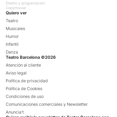
Va ser una gran nit de
Diseño y programación:
música sota la direcció
Copymouse
Quiero ver
escènica de
l’Alicia Serrat
i
una evident i gran implicació
Teatro
de tots els participants.
Musicales
Pell de gallina !!!
Humor
Infantil
Per poder veure la ressenya
original, només cal clicar en
Danza
aquest
ENLLAÇ
Teatro Barcelona ©2026
Atención al cliente
Aviso legal
Política de privacidad
Política de Cookies
Condiciones de uso
Comunicaciones comerciales y Newsletter
Anuncia’t