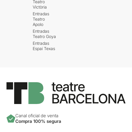
Teatro
Victòria
Jordi Grifell i Anna
Entradas
Valldeneu
Teatro
Apolo
“I’ll Never Love Again” – A
Entradas
Star is Born
Teatro Goya
Entradas
Sylvia Parejo i Júlia Jové
Espai Texas
“Cosas que hacen que la
vida valga la pena”
Patricia Paisa li Marc
Vilavella
Van acompanyar algunes de
les cançons els integrants
del Cor d’aules :
Odo Cabot,
Sara Gordon, Mar Ortega,
Canal oficial de venta
Eudald Planchart i Laia
Compra 100% segura
Prats.