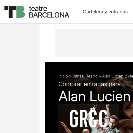
Cartelera y entradas
Descripción
Ficha artística
Fotos 
Inicio
»
Danza
,
Teatro
»
Alan Lucien Øyen:
Comprar entradas para
Alan Lucien 