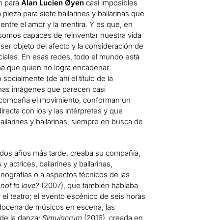
on para
Alan Lucien Øyen
casi imposibles
a pieza para siete bailarines y bailarinas que
entre el amor y la mentira. Y es que, en
somos capaces de reinventar nuestra vida
er objeto del afecto y la consideración de
iales. En esas redes, todo el mundo está
rma que quien no logra encadenar
socialmente (de ahí el título de la
 unas imágenes que parecen casi
 acompaña el movimiento, conforman un
irecta con los y las intérpretes y que
ailarines y bailarinas, siempre en busca de
 dos años más tarde, creaba su compañía,
 actrices, bailarines y bailarinas,
nografías o a aspectos técnicos de las
not to love?
(2007), que también hablaba
 el teatro; el evento escénico de seis horas
 docena de músicos en escena, las
 de la danza;
Simulacrum
(2016), creada en