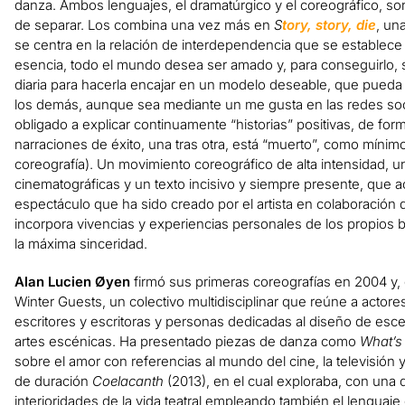
danza. Ambos lenguajes, el dramatúrgico y el coreográfico, s
de separar. Los combina una vez más en
S
tory, story, die
, un
se centra en la relación de interdependencia que se establece 
esencia, todo el mundo desea ser amado y, para conseguirlo, 
diaria para hacerla encajar en un modelo deseable, que pueda s
los demás, aunque sea mediante un me gusta en las redes soc
obligado a explicar continuamente “historias” positivas, de fo
narraciones de éxito, una tras otra, está “muerto”, como mínimo 
coreografía). Un movimiento coreográfico de alta intensidad,
cinematográficas y un texto incisivo y siempre presente, que
espectáculo que ha sido creado por el artista en colaboración d
incorpora vivencias y experiencias personales de los propios b
la máxima sinceridad.
Alan Lucien Øyen
firmó sus primeras coreografías en 2004 y,
Winter Guests, un colectivo multidisciplinar que reúne a actores y
escritores y escritoras y personas dedicadas al diseño de esce
artes escénicas. Ha presentado piezas de danza como
What’s 
sobre el amor con referencias al mundo del cine, la televisión y
de duración
Coelacanth
(2013), en el cual exploraba, con una
interioridades de la vida teatral empleando también el lenguaje