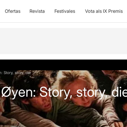
Ofertas
Revista
Festivales
Vota als IX Premis
y vídeos
Artículos
 Story, story, die
Øyen: Story, story, di