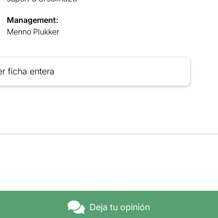
Management:
Menno Plukker
r ficha entera
Deja tu opinión