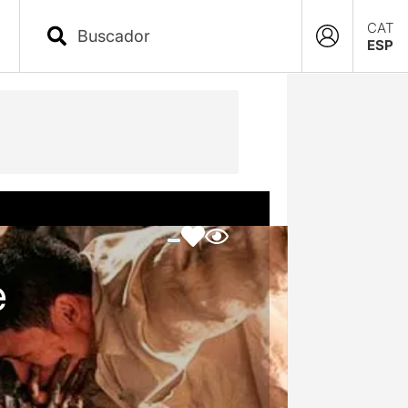
CAT
ESP
e