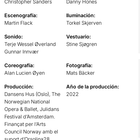
Christopher Sanders
Danny Hones
Escenografía:
Iluminación:
Martin Flack
Torkel Skjerven
Sonido:
Vestuario:
Terje Wessel Øverland
Stine Sjøgren
Gunnar Innvær
Coreografía:
Fotografía:
Alan Lucien Øyen
Mats Bäcker
Producción:
Año de la producción:
Dansens Hus (Oslo), The
2022
Norwegian National
Opera & Ballet, Julidans
Festival d’Amsterdam.
Finançat per l’Arts
Council Norway amb el
suport d’Orsolina28