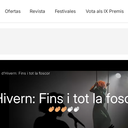
Ofertas
Revista
Festivales
Vota als IX Premis
y vídeos
Artículos
 d’Hivern: Fins i tot la foscor
vern: Fins i tot la fos