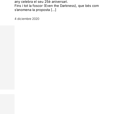
u
any celebra el seu 25è aniversari.
Fins i tot la foscor (Even the Darkness), que bés com
s’anomena la proposta […]
4 diciembre 2020