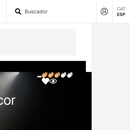
CAT
ESP
cor