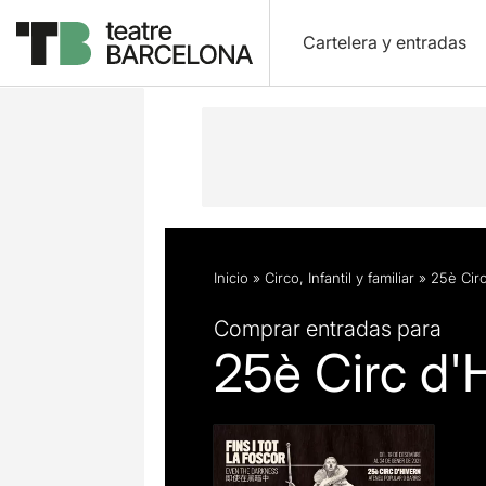
Cartelera y entradas
Descripción
Ficha artística
Fotos 
Inicio
»
Circo
,
Infantil y familiar
»
25è Circ
Comprar entradas para
25è Circ d'Hi