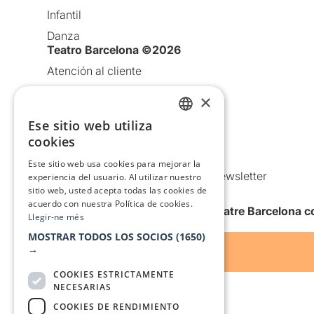
Infantil
Danza
Teatro Barcelona ©2026
Atención al cliente
Aviso legal
×
Política de privacidad
Ese sitio web utiliza
CATALAN
Política de Cookies
cookies
SPANISH
Condiciones de uso
Este sitio web usa cookies para mejorar la
Comunicaciones comerciales y Newsletter
experiencia del usuario. Al utilizar nuestro
sitio web, usted acepta todas las cookies de
Anuncia’t
acuerdo con nuestra Política de cookies.
Quiero recibir la newsletter de Teatre Barcelona
Llegir-ne més
MOSTRAR TODOS LOS SOCIOS
(1650)
→
COOKIES ESTRICTAMENTE
NECESARIAS
COOKIES DE RENDIMIENTO