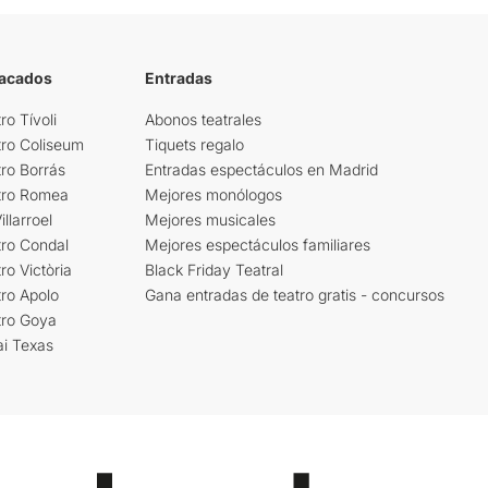
tacados
Entradas
ro Tívoli
Abonos teatrales
tro Coliseum
Tiquets regalo
ro Borrás
Entradas espectáculos en Madrid
tro Romea
Mejores monólogos
llarroel
Mejores musicales
tro Condal
Mejores espectáculos familiares
ro Victòria
Black Friday Teatral
ro Apolo
Gana entradas de teatro gratis - concursos
tro Goya
ai Texas